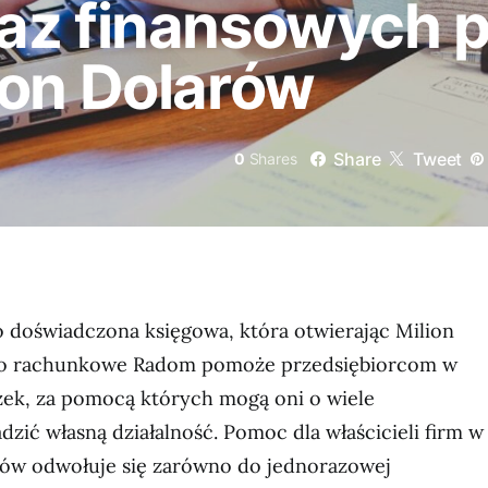
az finansowych p
ion Dolarów
Share
Tweet
0
Shares
 doświadczona księgowa, która otwierając Milion
uro rachunkowe Radom pomoże przedsiębiorcom w
ek, za pomocą których mogą oni o wiele
zić własną działalność. Pomoc dla właścicieli firm w
ów odwołuje się zarówno do jednorazowej