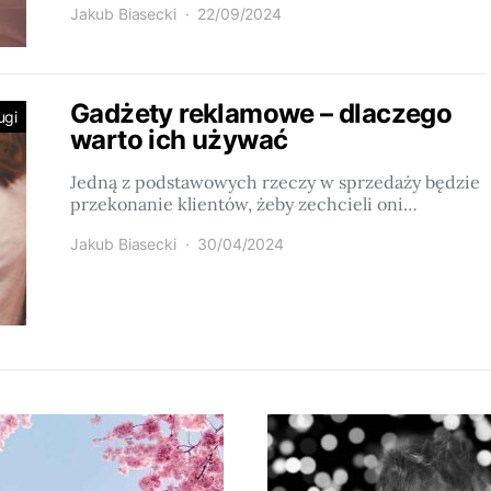
Jakub Biasecki
22/09/2024
Gadżety reklamowe – dlaczego
ugi
warto ich używać
Jedną z podstawowych rzeczy w sprzedaży będzie
przekonanie klientów, żeby zechcieli oni…
Jakub Biasecki
30/04/2024