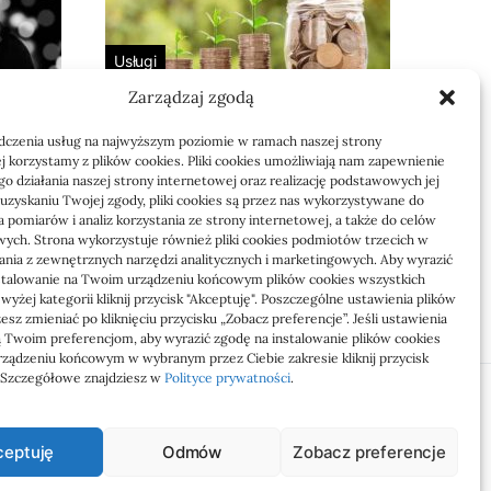
Usługi
Zarządzaj zgodą
 bez
Jak sprawdzić
 i dla
przejęcie zaległości
dczenia usług na najwyższym poziomie w ramach naszej strony
przez biuro
j korzystamy z plików cookies. Pliki cookies umożliwiają nam zapewnienie
o działania naszej strony internetowej oraz realizację podstawowych jej
Definicja: Weryfikacja, czy nowe
o uzyskaniu Twojej zgody, pliki cookies są przez nas wykorzystywane do
 pomiarów i analiz korzystania ze strony internetowej, a także do celów
to
biuro rachunkowe przejmie
ych. Strona wykorzystuje również pliki cookies podmiotów trzecich w
zaległości w dokumentach,…
tania z zewnętrznych narzędzi analitycznych i marketingowych. Aby wyrazić
stalowanie na Twoim urządzeniu końcowym plików cookies wszystkich
yżej kategorii kliknij przycisk "Akceptuję". Poszczególne ustawienia plików
Jola
21/06/2026
sz zmieniać po kliknięciu przycisku „Zobacz preferencje”. Jeśli ustawienia
 Twoim preferencjom, aby wyrazić zgodę na instalowanie plików cookies
ządzeniu końcowym w wybranym przez Ciebie zakresie kliknij przycisk
. Szczegółowe znajdziesz w
Polityce prywatności
.
ceptuję
Odmów
Zobacz preferencje