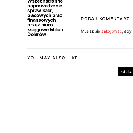
Wszechstronne
poprowadzenie
spraw kadr,
płacowych praz
DODAJ KOMENTARZ
finansowych
przez biuro
księgowe Milion
Musisz się
zalogować
, aby
Dolarów
YOU MAY ALSO LIKE
Eduka