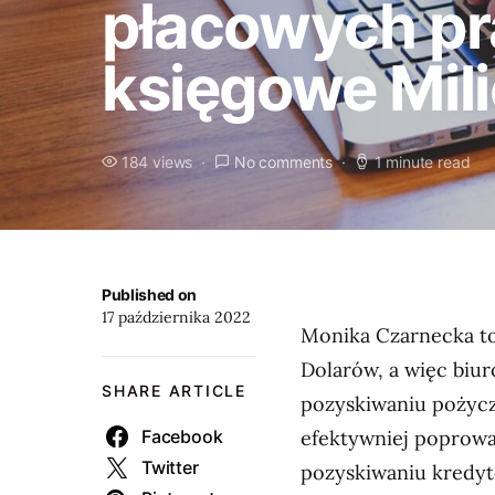
płacowych pr
księgowe Mil
184 views
No comments
1 minute read
Published on
17 października 2022
Monika Czarnecka to
Dolarów, a więc bi
SHARE ARTICLE
pozyskiwaniu pożycz
Facebook
efektywniej poprowad
Twitter
pozyskiwaniu kredyt