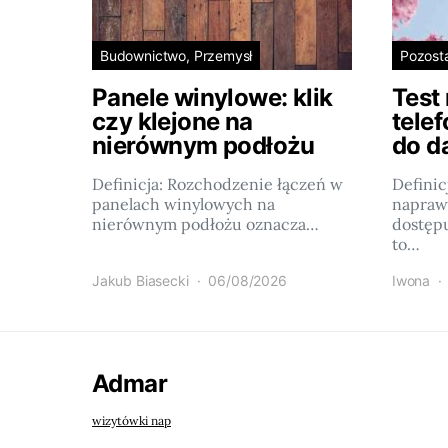
Budownictwo, Przemysł
Pozost
Panele winylowe: klik
Test
czy klejone na
tele
nierównym podłożu
do d
Definicja: Rozchodzenie łączeń w
Definic
panelach winylowych na
napraw
nierównym podłożu oznacza…
dostęp
to…
Jakub Biasecki
06/08/2026
Iwona
Admar
wizytówki nap