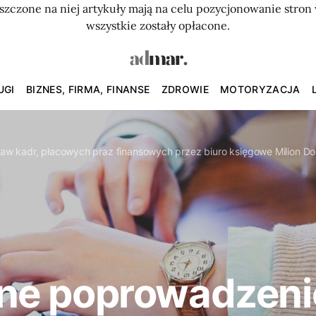
szczone na niej artykuły mają na celu pozycjonowanie str
wszystkie zostały opłacone.
UGI
BIZNES, FIRMA, FINANSE
ZDROWIE
MOTORYZACJA
w kadr, płacowych praz finansowych przez biuro księgowe Milion Do
e poprowadzenie