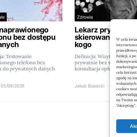
ałe
Zdrowie
 naprawionego
Lekarz prywatnie
fonu bez dostępu
skierowania: kiedy
W celu świa
anych
kogo
internetowe
prawidłoweg
ja: Testowanie
Definicja: Wizyta u lekarza
funkcji, a p
dokonywania
ionego telefonu bez
prywatnie bez skierowania 
marketingow
u do prywatnych danych
konsultacja opłacana…
celu korzys
zgodę na in
wskazanych w
05/08/2026
Jakub Biasecki
23/06/2026
cookies może
odpowiadają
na Twoim ur
"Akceptuję"
Ak