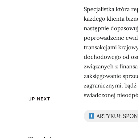
Specjalistka która r
każdego klienta bizn
następnie dopasowuje
poprowadzenie ewid
transakcjami krajow
dochodowego od osób
związanych z finans
zaksięgowanie sprze
zagranicznymi, bądź
świadczonej nieodpła
UP NEXT
ARTYKUŁ SPO