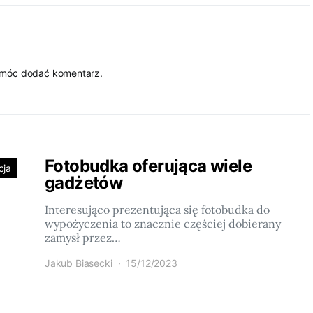
 móc dodać komentarz.
Fotobudka oferująca wiele
cja
gadżetów
Interesująco prezentująca się fotobudka do
wypożyczenia to znacznie częściej dobierany
zamysł przez…
Jakub Biasecki
15/12/2023