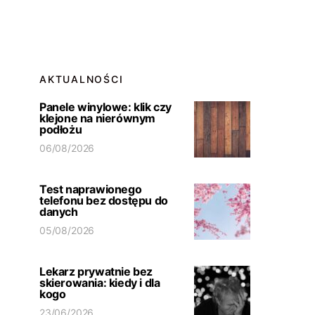
AKTUALNOŚCI
Panele winylowe: klik czy
klejone na nierównym
podłożu
06/08/2026
Test naprawionego
telefonu bez dostępu do
danych
05/08/2026
Lekarz prywatnie bez
skierowania: kiedy i dla
kogo
23/06/2026