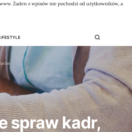
on www. Żaden z wpisów nie pochodzi od użytkowników, a
LIFESTYLE
larów
 spraw kadr,