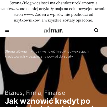
Strona/Blog w całości ma charakter reklamowy, a
zamieszczone na niej artykuły mają na celu pozycjonowanie
stron www. Żaden z wpisów nie pochodzi od
użytkowników, a wszystkie zostały opłacone.
Strona główna
Jak wznowić kredyt po wakacjach
kredytowych – bezpieczny powrót do spłaty
Biznes, Firma, Finanse
Jak wznowić kredyt po