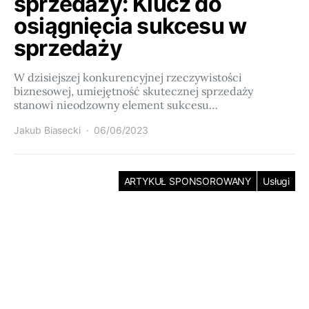
sprzedaży: Klucz do
osiągnięcia sukcesu w
sprzedaży
W dzisiejszej konkurencyjnej rzeczywistości
biznesowej, umiejętność skutecznej sprzedaży
stanowi nieodzowny element sukcesu…
Jakub Biasecki
06/06/2023
ARTYKUŁ SPONSOROWANY
Usługi