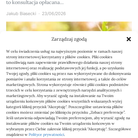
to konsultacja opłacana…
Jakub Biasecki
23/06/2026
Zarządzaj zgodą
W celu świadczenia usług na najwyższym poziomie w ramach naszej
strony internetowej korzystamy z plików cookies. Pliki cookies
umożliwiają nam zapewnienie prawidłowego działania naszej strony
internetowej oraz realizację podstawowych jej funkcji, a po uzyskaniu
Twojej zgody, pliki cookies są przez nas wykorzystywane do dokonywania
pomiarów i analiz korzystania ze strony internetowej, a także do celów
marketingowych. Strona wykorzystuje również pliki cookies podmiotów
Usługi
trzecich w celu korzystania z zewnętrznych narzędzi analitycznych i
Jak sprawdzić przejęcie
marketingowych. Aby wyrazić zgodę na instalowanie na Twoim
urządzeniu końcowym plików cookies wszystkich wskazanych wyżej
zaległości przez biuro
kategorii kliknij przycisk "Akceptuję". Poszczególne ustawienia plików
cookies możesz zmieniać po kliknięciu przycisku „Zobacz preferencje”.
Jeśli ustawienia odpowiadają Twoim preferencjom, aby wyrazić zgodę na
Definicja: Weryfikacja, czy nowe biuro rachunkowe
instalowanie plików cookies na Twoim urządzeniu końcowym w
przejmie zaległości w dokumentach,…
wybranym przez Ciebie zakresie kliknij przycisk "Akceptuję". Szczegółowe
znajdziesz w
Polityce prywatności
.