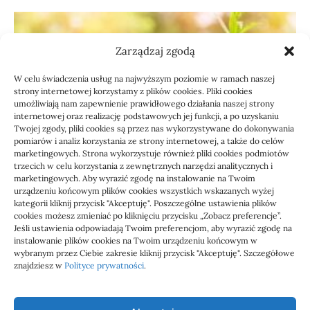
Zarządzaj zgodą
W celu świadczenia usług na najwyższym poziomie w ramach naszej
strony internetowej korzystamy z plików cookies. Pliki cookies
umożliwiają nam zapewnienie prawidłowego działania naszej strony
internetowej oraz realizację podstawowych jej funkcji, a po uzyskaniu
Twojej zgody, pliki cookies są przez nas wykorzystywane do dokonywania
pomiarów i analiz korzystania ze strony internetowej, a także do celów
marketingowych. Strona wykorzystuje również pliki cookies podmiotów
Usługi
trzecich w celu korzystania z zewnętrznych narzędzi analitycznych i
Jak sprawdzić przejęcie
marketingowych. Aby wyrazić zgodę na instalowanie na Twoim
urządzeniu końcowym plików cookies wszystkich wskazanych wyżej
zaległości przez biuro
kategorii kliknij przycisk "Akceptuję". Poszczególne ustawienia plików
cookies możesz zmieniać po kliknięciu przycisku „Zobacz preferencje”.
Jeśli ustawienia odpowiadają Twoim preferencjom, aby wyrazić zgodę na
Definicja: Weryfikacja, czy nowe biuro rachunkowe
instalowanie plików cookies na Twoim urządzeniu końcowym w
przejmie zaległości w dokumentach,…
wybranym przez Ciebie zakresie kliknij przycisk "Akceptuję". Szczegółowe
znajdziesz w
Polityce prywatności
.
Jola
21/06/2026