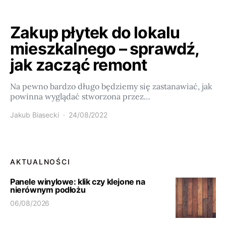
Zakup płytek do lokalu
mieszkalnego – sprawdź,
jak zacząć remont
Na pewno bardzo długo będziemy się zastanawiać, jak
powinna wyglądać stworzona przez…
Jakub Biasecki
24/08/2022
AKTUALNOŚCI
Panele winylowe: klik czy klejone na
nierównym podłożu
06/08/2026