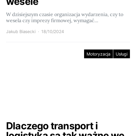
wesele
W dzisiejszym czasie organizacja wydarzenia, czy to
wesela czy imprezy firmowej, wymagać…
Jakub Biasecki
18/10/2024
Motoryzacja
Usługi
Dlaczego transport i
logistyka są tak ważne we