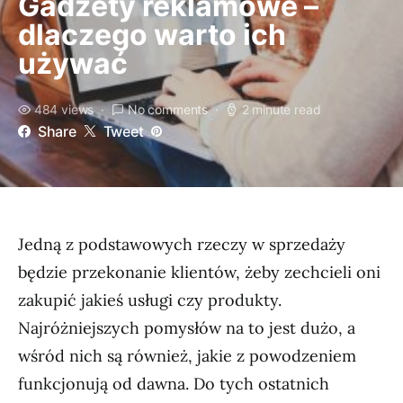
Gadżety reklamowe –
dlaczego warto ich
używać
484 views
No comments
2 minute read
Share
Tweet
Jedną z podstawowych rzeczy w sprzedaży
będzie przekonanie klientów, żeby zechcieli oni
zakupić jakieś usługi czy produkty.
Najróżniejszych pomysłów na to jest dużo, a
wśród nich są również, jakie z powodzeniem
funkcjonują od dawna. Do tych ostatnich