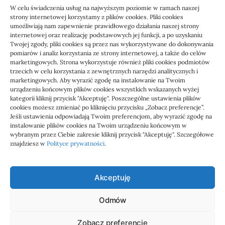
W celu świadczenia usług na najwyższym poziomie w ramach naszej
strony internetowej korzystamy z plików cookies. Pliki cookies
umożliwiają nam zapewnienie prawidłowego działania naszej strony
internetowej oraz realizację podstawowych jej funkcji, a po uzyskaniu
Twojej zgody, pliki cookies są przez nas wykorzystywane do dokonywania
pomiarów i analiz korzystania ze strony internetowej, a także do celów
marketingowych. Strona wykorzystuje również pliki cookies podmiotów
Usługi
trzecich w celu korzystania z zewnętrznych narzędzi analitycznych i
Jak sprawdzić przejęcie
marketingowych. Aby wyrazić zgodę na instalowanie na Twoim
urządzeniu końcowym plików cookies wszystkich wskazanych wyżej
zaległości przez biuro
kategorii kliknij przycisk "Akceptuję". Poszczególne ustawienia plików
cookies możesz zmieniać po kliknięciu przycisku „Zobacz preferencje”.
Jeśli ustawienia odpowiadają Twoim preferencjom, aby wyrazić zgodę na
Definicja: Weryfikacja, czy nowe biuro rachunkowe
instalowanie plików cookies na Twoim urządzeniu końcowym w
przejmie zaległości w dokumentach,…
wybranym przez Ciebie zakresie kliknij przycisk "Akceptuję". Szczegółowe
znajdziesz w
Polityce prywatności
.
Jola
21/06/2026
Akceptuję
Odmów
Admar
Zobacz preferencje
wizytówki nap