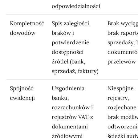
odpowiedzialności
Kompletność
Spis zaległości,
Brak wycią
dowodów
braków i
brak rapor
potwierdzenie
sprzedaży, 
dostępności
dokumentó
źródeł (bank,
przelewów
sprzedaż, faktury)
Spójność
Uzgodnienia
Niespójne
ewidencji
banku,
rejestry,
rozrachunków i
rozjechane 
rejestrów VAT z
brak możli
dokumentami
odtworzeni
źródłowymi
ścieżki aud