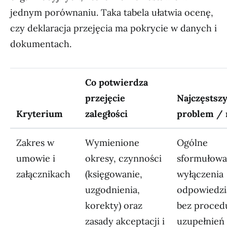
jednym porównaniu. Taka tabela ułatwia ocenę,
czy deklaracja przejęcia ma pokrycie w danych i
dokumentach.
Co potwierdza
przejęcie
Najczęstsz
Kryterium
zaległości
problem / 
Zakres w
Wymienione
Ogólne
umowie i
okresy, czynności
sformułowan
załącznikach
(księgowanie,
wyłączenia
uzgodnienia,
odpowiedzi
korekty) oraz
bez proced
zasady akceptacji i
uzupełnień