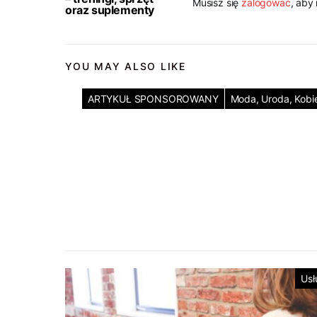
Musisz się
zalogować
, aby
oraz suplementy
YOU MAY ALSO LIKE
ARTYKUŁ SPONSOROWANY
Moda, Uroda, Kobi
Usł