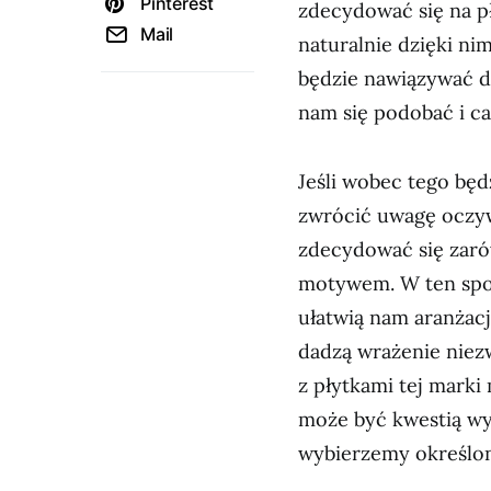
Pinterest
zdecydować się na p
Mail
naturalnie dzięki ni
będzie nawiązywać d
nam się podobać i cał
Jeśli wobec tego będ
zwrócić uwagę oczywi
zdecydować się zarów
motywem. W ten spos
ułatwią nam aranżacj
dadzą wrażenie niezw
z płytkami tej mark
może być kwestią wył
wybierzemy określo