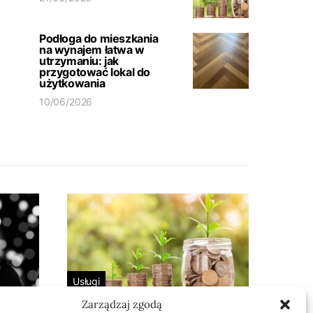
Podłoga do mieszkania
na wynajem łatwa w
utrzymaniu: jak
przygotować lokal do
użytkowania
10/06/2026
Usługi
Zarządzaj zgodą
 bez
Jak sprawdzić