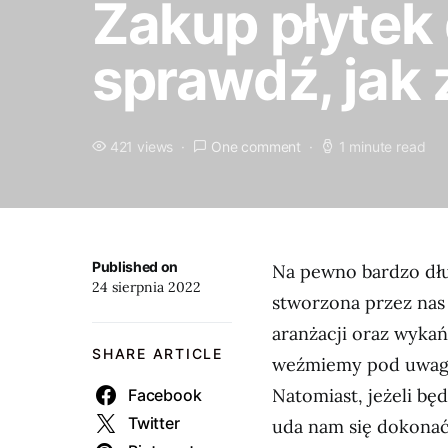
Zakup płytek 
sprawdź, jak
421 views
One comment
1 minute read
Published on
Na pewno bardzo dłu
24 sierpnia 2022
stworzona przez nas 
aranżacji oraz wykań
SHARE ARTICLE
weźmiemy pod uwagę t
Natomiast, jeżeli bę
Facebook
Twitter
uda nam się dokonać