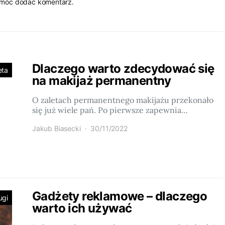
 móc dodać komentarz.
Dlaczego warto zdecydować się
eta
na makijaż permanentny
O zaletach permanentnego makijażu przekonało
się już wiele pań. Po pierwsze zapewnia…
Jakub Biasecki
30/11/2022
Gadżety reklamowe – dlaczego
ugi
warto ich używać