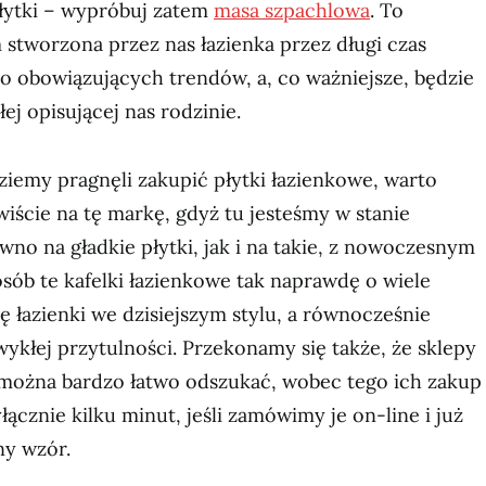
łytki – wypróbuj zatem
masa szpachlowa
. To
m stworzona przez nas łazienka przez długi czas
o obowiązujących trendów, a, co ważniejsze, będzie
ej opisującej nas rodzinie.
ziemy pragnęli zakupić płytki łazienkowe, warto
ście na tę markę, gdyż tu jesteśmy w stanie
no na gładkie płytki, jak i na takie, z nowoczesnym
ób te kafelki łazienkowe tak naprawdę o wiele
ę łazienki we dzisiejszym stylu, a równocześnie
ykłej przytulności. Przekonamy się także, że sklepy
i można bardzo łatwo odszukać, wobec tego ich zakup
ącznie kilku minut, jeśli zamówimy je on-line i już
ny wzór.