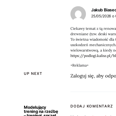
Jakub Biasec
25/05/2026 o 
Ciekawy temat z tą renowac
drewniane (tzw. deski war
To świetna wiadomość dla t
uszkodzeń mechanicznych. 
wielowarstwową, a kiedy n
https://podlogi.kalisz.pl/b
+Reklama+
UP NEXT
Zaloguj się, aby odp
DODAJ KOMENTARZ
Modelujący
trening na rzeźbę
– treningi, sprzęt