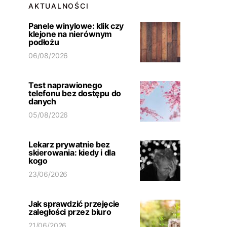
AKTUALNOŚCI
Panele winylowe: klik czy
klejone na nierównym
podłożu
06/08/2026
Test naprawionego
telefonu bez dostępu do
danych
05/08/2026
Lekarz prywatnie bez
skierowania: kiedy i dla
kogo
23/06/2026
Jak sprawdzić przejęcie
zaległości przez biuro
21/06/2026