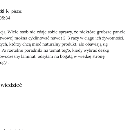
ki
pisze:
05:34
ją. Wiele osób nie zdaje sobie sprawy, że niektóre grubsze panele
stwowe) można cyklinować nawet 2-3 razy w ciągu ich żywotności.
ych, którzy chcą mieć naturalny produkt, ale obawiają się
Po rzetelne poradniki na temat tego, kiedy wybrać deskę
owoczesny laminat, odsyłam na bogatą w wiedzę stronę
log/
.
owiedzieć