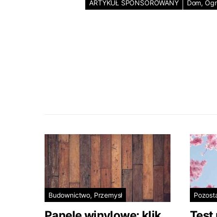
ARTYKUŁ SPONSOROWANY
Dom, Og
Budownictwo, Przemysł
Pozost
Panele winylowe: klik
Test