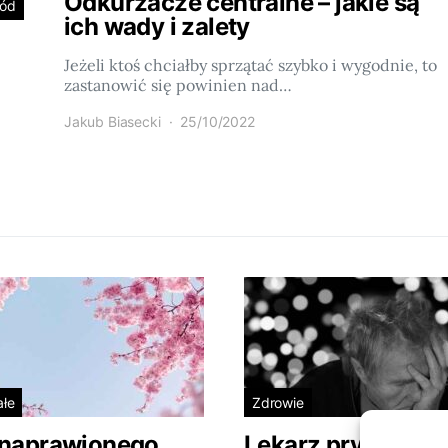
Odkurzacze centralne – jakie są
ród
ich wady i zalety
Jeżeli ktoś chciałby sprzątać szybko i wygodnie, to
zastanowić się powinien nad…
Jakub Biasecki
25/10/2022
ałe
Zdrowie
 naprawionego
Lekarz prywatnie