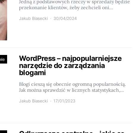
Jedną z podstawowych rzeczy w sprzedaży będzie
przekonanie klientów, żeby zechcieli oni…
Jakub Biasecki
30/04/2024
WordPress – najpopularniejsze
wie
narzędzie do zarządzania
blogami
Blogi cieszą się obecnie ogromną popularnością.
Jak można sprawdzić w licznych statystykach,…
Jakub Biasecki
17/01/2023