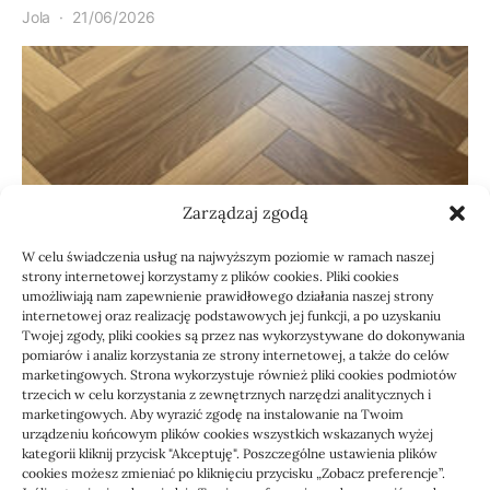
Jola
21/06/2026
Zarządzaj zgodą
W celu świadczenia usług na najwyższym poziomie w ramach naszej
Budownictwo, Przemysł
strony internetowej korzystamy z plików cookies. Pliki cookies
umożliwiają nam zapewnienie prawidłowego działania naszej strony
Podłoga do mieszkania na
internetowej oraz realizację podstawowych jej funkcji, a po uzyskaniu
Twojej zgody, pliki cookies są przez nas wykorzystywane do dokonywania
wynajem łatwa w
pomiarów i analiz korzystania ze strony internetowej, a także do celów
marketingowych. Strona wykorzystuje również pliki cookies podmiotów
utrzymaniu: jak
trzecich w celu korzystania z zewnętrznych narzędzi analitycznych i
przygotować lokal do
marketingowych. Aby wyrazić zgodę na instalowanie na Twoim
urządzeniu końcowym plików cookies wszystkich wskazanych wyżej
użytkowania
kategorii kliknij przycisk "Akceptuję". Poszczególne ustawienia plików
cookies możesz zmieniać po kliknięciu przycisku „Zobacz preferencje”.