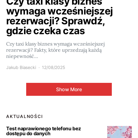
Czy taxi klasy biznes
wymaga wcześniejszej
rezerwacji? Sprawdź,
gdzie czeka czas
Czy taxi klasy biznes wymaga wcześniejszej
rezerwacji? Fakty, które uprzedzają każdą
niepewność…
Jakub Biasecki
12/08/2025
Show More
AKTUALNOŚCI
Test naprawionego telefonu bez
dostępu do danych