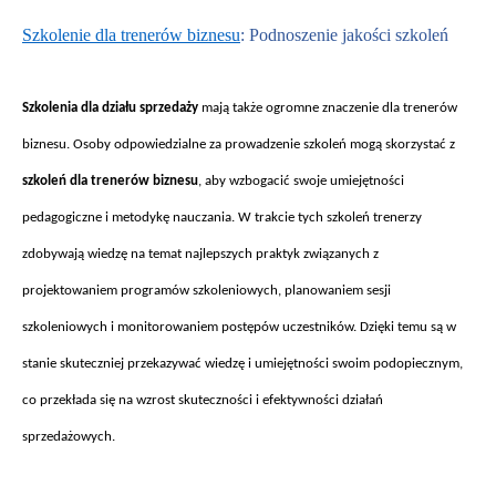
Szkolenie dla trenerów biznesu
: Podnoszenie jako
ści szkoleń
Szkolenia dla dzia
łu sprzedaży
mają także ogromne znaczenie dla trener
ów
biznesu. Osoby odpowiedzialne za prowadzenie szkole
ń mogą skorzystać z
szkoleń dla trener
ów biznesu
, aby wzbogaci
ć swoje umiejętności
pedagogiczne i metodykę nauczania. W trakcie tych szkoleń trenerzy
zdobywają wiedzę na temat najlepszych praktyk związanych z
projektowaniem program
ów szkoleniowych, planowaniem sesji
szkoleniowych i monitorowaniem post
ęp
ów uczestników. Dzi
ęki temu są w
stanie skuteczniej przekazywać wiedzę i umiejętności swoim podopiecznym,
co przekłada się na wzrost skuteczności i efektywności działań
sprzedażowych.