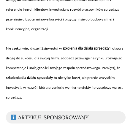
referencje innych klient
ów. Inwestycja w rozwój pracowników sprzeda
ży
przyniesie długoterminowe korzyści i przyczyni się do budowy silnej i
konkurencyjnej organizacji.
Nie czekaj wi
ęc dłużej! Zainwestuj w
szkolenia dla działu sprzedaży
i otw
órz
drog
ę do sukcesu dla swojej firmy. Zdobądź przewagę na rynku, rozwijając
kompetencje i umiejętności swojego zespołu sprzedażowego. Pamiętaj, że
szkolenia dla działu sprzedaży
to nie tylko koszt, ale przede wszystkim
inwestycja w rozw
ój, która przyniesie wymierne efekty i przyspieszy wzrost
sprzeda
ży.
ARTYKUŁ SPONSOROWANY