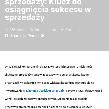
sprzedaży: Klucz do
osiągnięcia sukcesu w
sprzedaży
286 views
No comments
2 minute read
Share
Tweet
W dzisiejszej konkurencyjnej rzeczywisto
ści biznesowej, umiejętność
skutecznej sprzedaży stanowi nieodzowny element sukcesu każdej
organizacji. W związku z tym coraz większa liczba firm decyduje się na
inwestowanie w
szkolenia dla działu sprzedaży
, aby zwi
ększyć efektywność i
wyniki swoich zespoł
ów sprzeda
żowych. Szkolenia te zapewniają
pracownikom narzędzia i techniki niezbędne do osiągnięcia lepszych