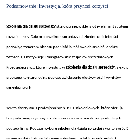
Podsumowanie: Inwestycja, która przynosi korzy
ści
Szkolenia dla dzia
łu sprzedaży
stanowią niezwykle istotny element strategii
rozwoju firmy. Dają pracownikom sprzedaży niezbędne umiejętności,
pozwalają trenerom biznesu podnieść jakość swoich szkoleń, a także
wzmacniają motywację i zaangażowanie zespoł
ów sprzeda
żowych.
Przedsiębiorstwa, kt
óre inwestuj
ą w
szkolenia dla działu sprzedaży
, zyskują
przewagę konkurencyjną poprzez zwiększenie efektywności i wynik
ów
sprzeda
żowych.
Warto skorzysta
ć z profesjonalnych usług szkoleniowych, kt
óre oferuj
ą
kompleksowe programy szkoleniowe dostosowane do indywidualnych
potrzeb firmy. Podczas wyboru
szkoleń dla działu sprzedaży
warto zwr
óci
ć
uwagę na doświadczenie i renomę dostawcy, a także ocenić opinie i