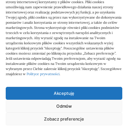
strony internetowej korzystamy z plików cookies. Pliki cookies
umożliwiają nam zapewnienie prawidłowego działania naszej strony
internetowej oraz realizację podstawowych jej funkcji, a po uzyskaniu
Twojej zgody, pliki cookies są przez nas wykorzystywane do dokonywania
pomiarów i analiz korzystania ze strony internetowej, a także do celów
marketingowych. Strona wykorzystuje również pliki cookies podmiotów
Usługi
trzecich w celu korzystania z zewnętrznych narzędzi analitycznych i
Jak sprawdzić przejęcie
marketingowych. Aby wyrazić zgodę na instalowanie na Twoim
urządzeniu końcowym plików cookies wszystkich wskazanych wyżej
zaległości przez biuro
kategorii kliknij przycisk "Akceptuję". Poszczególne ustawienia plików
cookies możesz zmieniać po kliknięciu przycisku „Zobacz preferencje”.
Jeśli ustawienia odpowiadają Twoim preferencjom, aby wyrazić zgodę na
Definicja: Weryfikacja, czy nowe biuro rachunkowe
instalowanie plików cookies na Twoim urządzeniu końcowym w
przejmie zaległości w dokumentach,…
wybranym przez Ciebie zakresie kliknij przycisk "Akceptuję". Szczegółowe
znajdziesz w
Polityce prywatności
.
Jola
21/06/2026
Akceptuję
Odmów
Admar
Zobacz preferencje
wizytówki nap