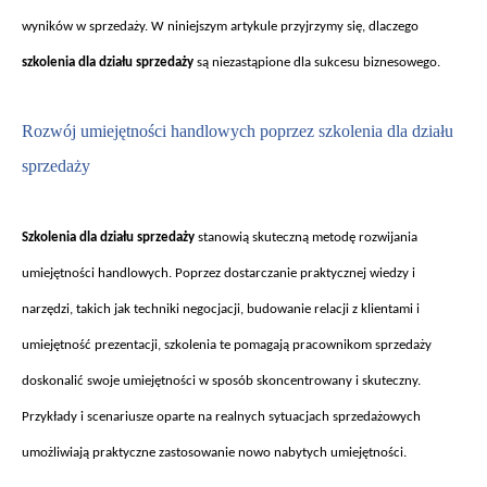
wynik
ów w sprzeda
ży. W niniejszym artykule przyjrzymy się, dlaczego
szkolenia dla działu sprzedaży
są niezastąpione dla sukcesu biznesowego.
Rozwój umiej
ętności handlowych poprzez szkolenia dla działu
sprzedaży
Szkolenia dla dzia
łu sprzedaży
stanowią skuteczną metodę rozwijania
umiejętności handlowych. Poprzez dostarczanie praktycznej wiedzy i
narzędzi, takich jak techniki negocjacji, budowanie relacji z klientami i
umiejętność prezentacji, szkolenia te pomagają pracownikom sprzedaży
doskonalić swoje umiejętności w spos
ób skoncentrowany i skuteczny.
Przyk
łady i scenariusze oparte na realnych sytuacjach sprzedażowych
umożliwiają praktyczne zastosowanie nowo nabytych umiejętności.