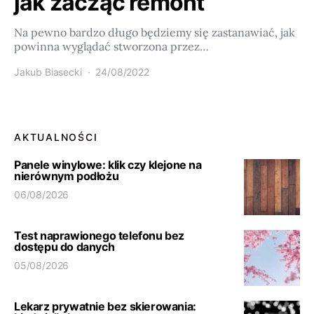
jak zacząć remont
Na pewno bardzo długo będziemy się zastanawiać, jak
powinna wyglądać stworzona przez…
Jakub Biasecki
24/08/2022
AKTUALNOŚCI
Panele winylowe: klik czy klejone na
nierównym podłożu
06/08/2026
Test naprawionego telefonu bez
dostępu do danych
05/08/2026
Lekarz prywatnie bez skierowania: