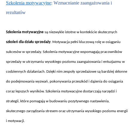
Szkolenia motywacyjne
: Wzmacnianie zaanga
żowania i
rezultat
ów
Szkolenia motywacyjne
s
ą niezwykle istotne w kontekście skutecznych
szkoleń dla działu sprzedaży
. Motywacja pełni kluczową rolę w osiąganiu
sukces
ów w sprzeda
ży. Szkolenia motywacyjne wspomagają pracownik
ów
sprzeda
ży w utrzymaniu wysokiego poziomu zaangażowania i entuzjazmu w
codziennych działaniach. Dzięki nim zespoły sprzedażowe są bardziej skłonne
do podejmowania wyzwań, pokonywania przeszk
ód i d
ążenia do osiągania
coraz lepszych wynik
ów. Szkolenia motywacyjne dostarczaj
ą narzędzi i
strategii, kt
óre pomagaj
ą w budowaniu pozytywnego nastawienia,
skutecznego zarządzania stresem oraz utrzymania wysokiego poziomu energii
i motywacji.