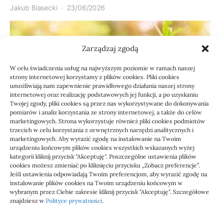
Jakub Biasecki
23/06/2026
Zarządzaj zgodą
W celu świadczenia usług na najwyższym poziomie w ramach naszej
strony internetowej korzystamy z plików cookies. Pliki cookies
umożliwiają nam zapewnienie prawidłowego działania naszej strony
internetowej oraz realizację podstawowych jej funkcji, a po uzyskaniu
Twojej zgody, pliki cookies są przez nas wykorzystywane do dokonywania
pomiarów i analiz korzystania ze strony internetowej, a także do celów
marketingowych. Strona wykorzystuje również pliki cookies podmiotów
Usługi
trzecich w celu korzystania z zewnętrznych narzędzi analitycznych i
Jak sprawdzić przejęcie
marketingowych. Aby wyrazić zgodę na instalowanie na Twoim
urządzeniu końcowym plików cookies wszystkich wskazanych wyżej
zaległości przez biuro
kategorii kliknij przycisk "Akceptuję". Poszczególne ustawienia plików
cookies możesz zmieniać po kliknięciu przycisku „Zobacz preferencje”.
Jeśli ustawienia odpowiadają Twoim preferencjom, aby wyrazić zgodę na
Definicja: Weryfikacja, czy nowe biuro rachunkowe
instalowanie plików cookies na Twoim urządzeniu końcowym w
przejmie zaległości w dokumentach,…
wybranym przez Ciebie zakresie kliknij przycisk "Akceptuję". Szczegółowe
znajdziesz w
Polityce prywatności
.
Jola
21/06/2026