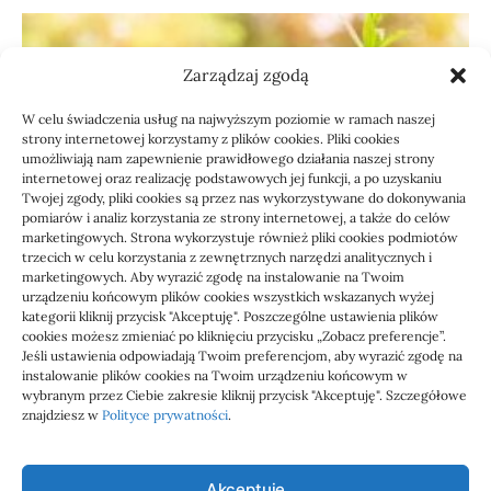
Zarządzaj zgodą
W celu świadczenia usług na najwyższym poziomie w ramach naszej
strony internetowej korzystamy z plików cookies. Pliki cookies
umożliwiają nam zapewnienie prawidłowego działania naszej strony
internetowej oraz realizację podstawowych jej funkcji, a po uzyskaniu
Twojej zgody, pliki cookies są przez nas wykorzystywane do dokonywania
pomiarów i analiz korzystania ze strony internetowej, a także do celów
marketingowych. Strona wykorzystuje również pliki cookies podmiotów
Usługi
trzecich w celu korzystania z zewnętrznych narzędzi analitycznych i
Jak sprawdzić przejęcie
marketingowych. Aby wyrazić zgodę na instalowanie na Twoim
urządzeniu końcowym plików cookies wszystkich wskazanych wyżej
zaległości przez biuro
kategorii kliknij przycisk "Akceptuję". Poszczególne ustawienia plików
cookies możesz zmieniać po kliknięciu przycisku „Zobacz preferencje”.
Jeśli ustawienia odpowiadają Twoim preferencjom, aby wyrazić zgodę na
Definicja: Weryfikacja, czy nowe biuro rachunkowe
instalowanie plików cookies na Twoim urządzeniu końcowym w
przejmie zaległości w dokumentach,…
wybranym przez Ciebie zakresie kliknij przycisk "Akceptuję". Szczegółowe
znajdziesz w
Polityce prywatności
.
Jola
21/06/2026
Akceptuję