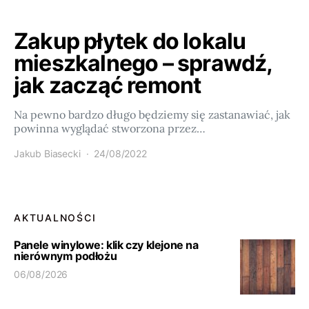
Zakup płytek do lokalu
mieszkalnego – sprawdź,
jak zacząć remont
Na pewno bardzo długo będziemy się zastanawiać, jak
powinna wyglądać stworzona przez…
Jakub Biasecki
24/08/2022
AKTUALNOŚCI
Panele winylowe: klik czy klejone na
nierównym podłożu
06/08/2026