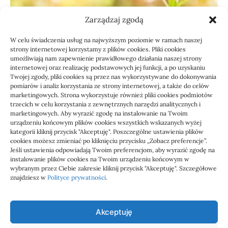
Zarządzaj zgodą
W celu świadczenia usług na najwyższym poziomie w ramach naszej
strony internetowej korzystamy z plików cookies. Pliki cookies
umożliwiają nam zapewnienie prawidłowego działania naszej strony
internetowej oraz realizację podstawowych jej funkcji, a po uzyskaniu
Twojej zgody, pliki cookies są przez nas wykorzystywane do dokonywania
pomiarów i analiz korzystania ze strony internetowej, a także do celów
marketingowych. Strona wykorzystuje również pliki cookies podmiotów
Usługi
trzecich w celu korzystania z zewnętrznych narzędzi analitycznych i
Jak sprawdzić przejęcie
marketingowych. Aby wyrazić zgodę na instalowanie na Twoim
urządzeniu końcowym plików cookies wszystkich wskazanych wyżej
zaległości przez biuro
kategorii kliknij przycisk "Akceptuję". Poszczególne ustawienia plików
cookies możesz zmieniać po kliknięciu przycisku „Zobacz preferencje”.
Jeśli ustawienia odpowiadają Twoim preferencjom, aby wyrazić zgodę na
Definicja: Weryfikacja, czy nowe biuro rachunkowe
instalowanie plików cookies na Twoim urządzeniu końcowym w
przejmie zaległości w dokumentach,…
wybranym przez Ciebie zakresie kliknij przycisk "Akceptuję". Szczegółowe
znajdziesz w
Polityce prywatności
.
Jola
21/06/2026
Akceptuję