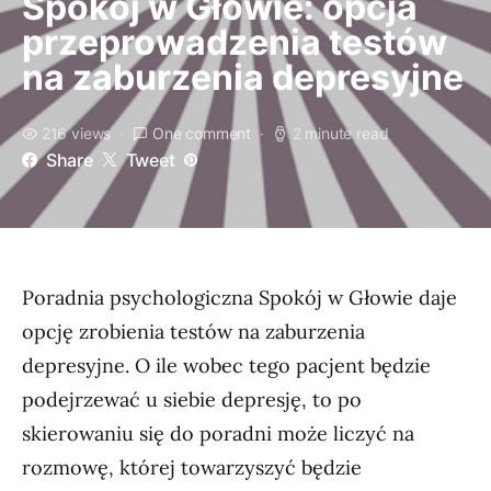
Spokój w Głowie: opcja
przeprowadzenia testów
na zaburzenia depresyjne
216 views
One comment
2 minute read
Share
Tweet
Poradnia psychologiczna Spokój w Głowie daje
opcję zrobienia testów na zaburzenia
depresyjne. O ile wobec tego pacjent będzie
podejrzewać u siebie depresję, to po
skierowaniu się do poradni może liczyć na
rozmowę, której towarzyszyć będzie