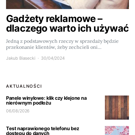
Gadżety reklamowe –
dlaczego warto ich używać
Jedną z podstawowych rzeczy w sprzedaży będzie
przekonanie klientów, żeby zechcieli oni…
Jakub Biasecki
30/04/2024
AKTUALNOŚCI
Panele winylowe: klik czy klejone na
nierównym podłożu
06/08/2026
Test naprawionego telefonu bez
dostępu do danych