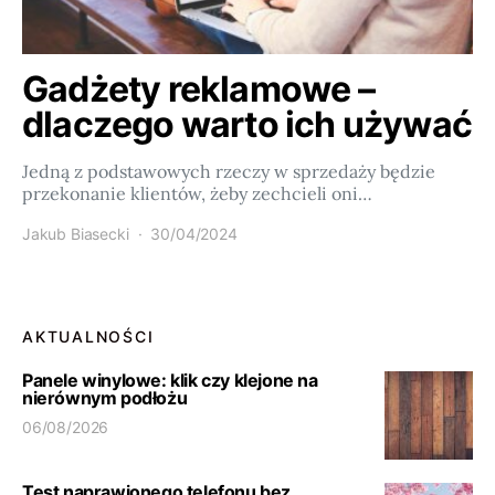
Gadżety reklamowe –
dlaczego warto ich używać
Jedną z podstawowych rzeczy w sprzedaży będzie
przekonanie klientów, żeby zechcieli oni…
Jakub Biasecki
30/04/2024
AKTUALNOŚCI
Panele winylowe: klik czy klejone na
nierównym podłożu
06/08/2026
Test naprawionego telefonu bez