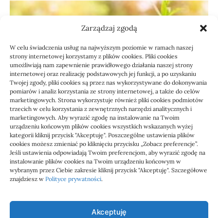
Zarządzaj zgodą
W celu świadczenia usług na najwyższym poziomie w ramach naszej
strony internetowej korzystamy z plików cookies. Pliki cookies
umożliwiają nam zapewnienie prawidłowego działania naszej strony
internetowej oraz realizację podstawowych jej funkcji, a po uzyskaniu
Twojej zgody, pliki cookies są przez nas wykorzystywane do dokonywania
pomiarów i analiz korzystania ze strony internetowej, a także do celów
marketingowych. Strona wykorzystuje również pliki cookies podmiotów
Usługi
trzecich w celu korzystania z zewnętrznych narzędzi analitycznych i
Jak sprawdzić przejęcie
marketingowych. Aby wyrazić zgodę na instalowanie na Twoim
urządzeniu końcowym plików cookies wszystkich wskazanych wyżej
zaległości przez biuro
kategorii kliknij przycisk "Akceptuję". Poszczególne ustawienia plików
cookies możesz zmieniać po kliknięciu przycisku „Zobacz preferencje”.
Jeśli ustawienia odpowiadają Twoim preferencjom, aby wyrazić zgodę na
Definicja: Weryfikacja, czy nowe biuro rachunkowe
instalowanie plików cookies na Twoim urządzeniu końcowym w
przejmie zaległości w dokumentach,…
wybranym przez Ciebie zakresie kliknij przycisk "Akceptuję". Szczegółowe
znajdziesz w
Polityce prywatności
.
Jola
21/06/2026
Akceptuję