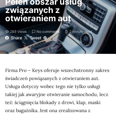
Pełen obszar usług
związanych z
otwieraniem aut
293 views
No comments
2 minute read
Share
Tweet
Firma Pro – Keys oferuje wszechstronny zakres
świadczeń powiązanych z otwieraniem aut.
Usługa dotyczy wobec tego nie tylko usługi
takiej jak awaryjne otwieranie samochodu, lecz
też: ściągnięcia blokady z drzwi, klap, maski
oraz bagażnika. Jest ona zrealizowana z