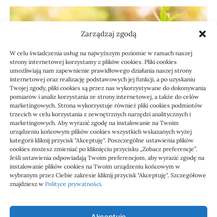
Zarządzaj zgodą
W celu świadczenia usług na najwyższym poziomie w ramach naszej
strony internetowej korzystamy z plików cookies. Pliki cookies
umożliwiają nam zapewnienie prawidłowego działania naszej strony
internetowej oraz realizację podstawowych jej funkcji, a po uzyskaniu
Twojej zgody, pliki cookies są przez nas wykorzystywane do dokonywania
pomiarów i analiz korzystania ze strony internetowej, a także do celów
marketingowych. Strona wykorzystuje również pliki cookies podmiotów
Usługi
trzecich w celu korzystania z zewnętrznych narzędzi analitycznych i
Jak sprawdzić przejęcie
marketingowych. Aby wyrazić zgodę na instalowanie na Twoim
urządzeniu końcowym plików cookies wszystkich wskazanych wyżej
zaległości przez biuro
kategorii kliknij przycisk "Akceptuję". Poszczególne ustawienia plików
cookies możesz zmieniać po kliknięciu przycisku „Zobacz preferencje”.
Jeśli ustawienia odpowiadają Twoim preferencjom, aby wyrazić zgodę na
Definicja: Weryfikacja, czy nowe biuro rachunkowe
instalowanie plików cookies na Twoim urządzeniu końcowym w
przejmie zaległości w dokumentach,…
wybranym przez Ciebie zakresie kliknij przycisk "Akceptuję". Szczegółowe
znajdziesz w
Polityce prywatności
.
Jola
21/06/2026
Akceptuję