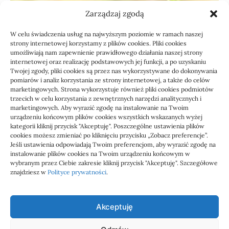
Zarządzaj zgodą
W celu świadczenia usług na najwyższym poziomie w ramach naszej
strony internetowej korzystamy z plików cookies. Pliki cookies
umożliwiają nam zapewnienie prawidłowego działania naszej strony
internetowej oraz realizację podstawowych jej funkcji, a po uzyskaniu
Twojej zgody, pliki cookies są przez nas wykorzystywane do dokonywania
pomiarów i analiz korzystania ze strony internetowej, a także do celów
marketingowych. Strona wykorzystuje również pliki cookies podmiotów
Usługi
trzecich w celu korzystania z zewnętrznych narzędzi analitycznych i
Jak sprawdzić przejęcie
marketingowych. Aby wyrazić zgodę na instalowanie na Twoim
urządzeniu końcowym plików cookies wszystkich wskazanych wyżej
zaległości przez biuro
kategorii kliknij przycisk "Akceptuję". Poszczególne ustawienia plików
cookies możesz zmieniać po kliknięciu przycisku „Zobacz preferencje”.
Jeśli ustawienia odpowiadają Twoim preferencjom, aby wyrazić zgodę na
Definicja: Weryfikacja, czy nowe biuro rachunkowe
instalowanie plików cookies na Twoim urządzeniu końcowym w
przejmie zaległości w dokumentach,…
wybranym przez Ciebie zakresie kliknij przycisk "Akceptuję". Szczegółowe
znajdziesz w
Polityce prywatności
.
Jola
21/06/2026
Akceptuję