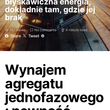
błyskawiczna energia,
dokładnie tam, gdzie jej
brak
267 views
No comments
4 minute read
Share
Tweet
Wynajem
agregatu
jednofazowego