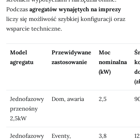
Podczas
agregatów wynajętych na imprezy
liczy się możliwość szybkiej konfiguracji oraz
wsparcie techniczne.
Model
Przewidywane
Moc
Ś
agregatu
zastosowanie
nominalna
k
(kW)
d
(z
Jednofazowy
Dom, awaria
2,5
9
przenośny
2,5kW
Jednofazowy
Eventy,
3,8
1