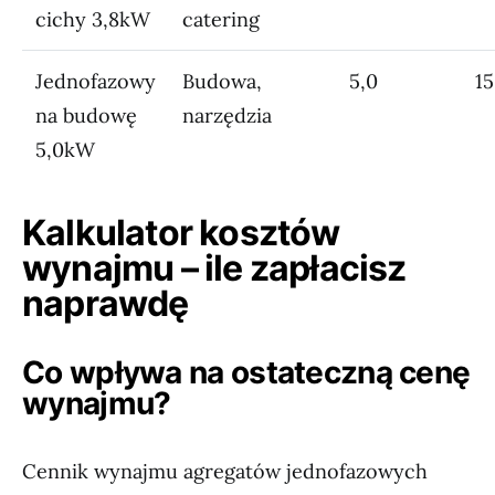
cichy 3,8kW
catering
Jednofazowy
Budowa,
5,0
1
na budowę
narzędzia
5,0kW
Kalkulator kosztów
wynajmu – ile zapłacisz
naprawdę
Co wpływa na ostateczną cenę
wynajmu?
Cennik wynajmu agregatów jednofazowych