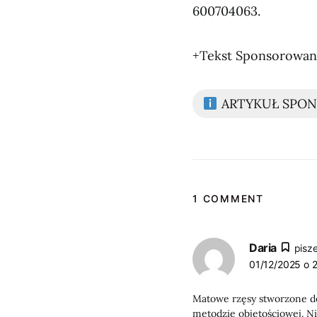
600704063.
+Tekst Sponsorowa
ARTYKUŁ SPO
1 COMMENT
Daria
pisze
01/12/2025 o 
Matowe rzęsy stworzone do 
metodzie objętościowej. Ni