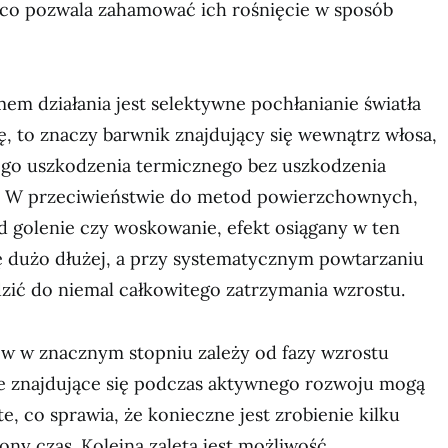
co pozwala zahamować ich rośnięcie w sposób
 działania jest selektywne pochłanianie światła
ę, to znaczy barwnik znajdujący się wewnątrz włosa,
go uszkodzenia termicznego bez uszkodzenia
k. W przeciwieństwie do metod powierzchownych,
ad golenie czy woskowanie, efekt osiągany w ten
ę dużo dłużej, a przy systematycznym powtarzaniu
zić do niemal całkowitego zatrzymania wzrostu.
w w znacznym stopniu zależy od fazy wzrostu
te znajdujące się podczas aktywnego rozwoju mogą
e, co sprawia, że konieczne jest zrobienie kilku
ny czas. Kolejną zaletą jest możliwość