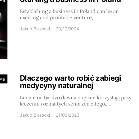
wie
Establishing a business in Poland can be an
exciting and profitable venture,…
Jakub Biasecki
20/12/2024
Dlaczego warto robić zabiegi
wie
medycyny naturalnej
Ludzie od bardzo dawna chętnie korzystają przy
leczeniu rozmaitych schorzeń z tego,…
Jakub Biasecki
21/09/2023