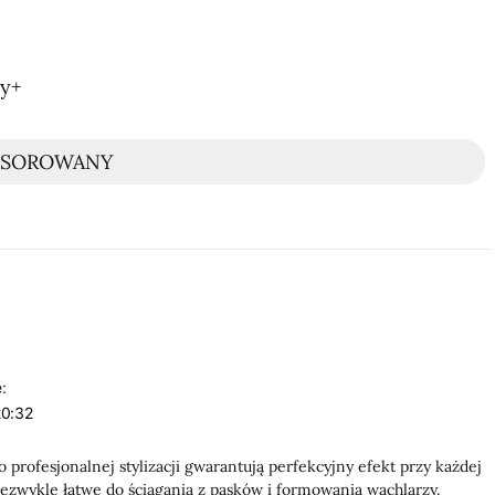
ny+
NSOROWANY
:
20:32
profesjonalnej stylizacji gwarantują perfekcyjny efekt przy każdej
ezwykle łatwe do ściągania z pasków i formowania wachlarzy.