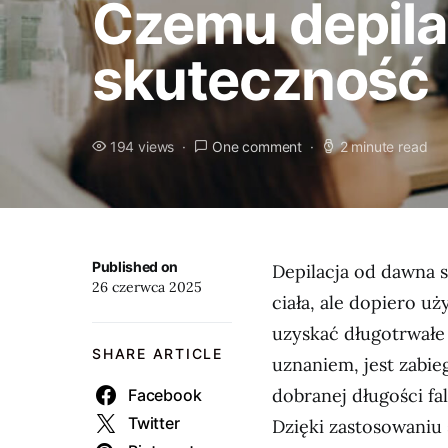
Czemu depila
skuteczność
194 views
One comment
2 minute read
Published on
Depilacja od dawna 
26 czerwca 2025
ciała, ale dopiero u
uzyskać długotrwałe 
SHARE ARTICLE
uznaniem, jest zabie
dobranej długości fa
Facebook
Twitter
Dzięki zastosowaniu 