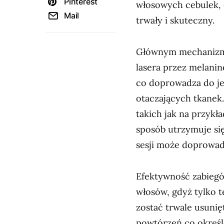
Pinterest
włosowych cebulek, 
Mail
trwały i skuteczny.
Głównym mechanizmem
lasera przez melanin
co doprowadza do je
otaczających tkane
takich jak na przykł
sposób utrzymuje si
sesji może doprowad
Efektywność zabiegó
włosów, gdyż tylko 
zostać trwale usunięt
powtórzeń co określo