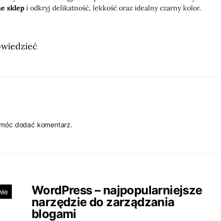
ne sklep
i odkryj delikatność, lekkość oraz idealny czarny kolor.
owiedzieć
 móc dodać komentarz.
WordPress – najpopularniejsze
wie
narzędzie do zarządzania
blogami