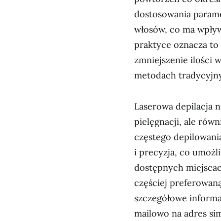
dostosowania parame
włosów, co ma wpływ
praktyce oznacza to 
zmniejszenie ilości 
metodach tradycyjn
Laserowa depilacja 
pielęgnacji, ale rów
częstego depilowania
i precyzja, co umożl
dostępnych miejscach
częściej preferowan
szczegółowe informa
mailowo na adres si