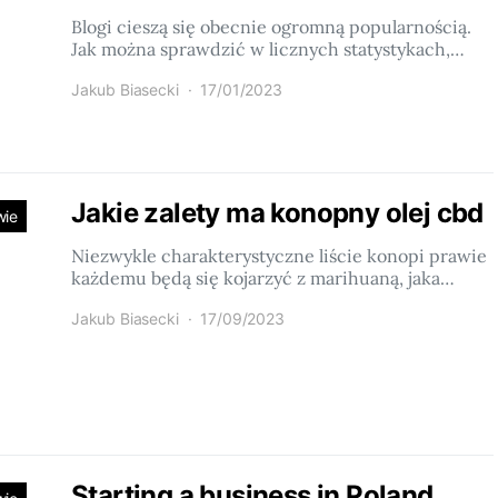
Blogi cieszą się obecnie ogromną popularnością.
Jak można sprawdzić w licznych statystykach,…
Jakub Biasecki
17/01/2023
Jakie zalety ma konopny olej cbd
wie
Niezwykle charakterystyczne liście konopi prawie
każdemu będą się kojarzyć z marihuaną, jaka…
Jakub Biasecki
17/09/2023
Starting a business in Poland