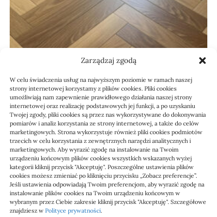
Zarządzaj zgodą
W celu świadczenia usług na najwyższym poziomie w ramach naszej
Budownictwo, Przemysł
strony internetowej korzystamy z plików cookies. Pliki cookies
umożliwiają nam zapewnienie prawidłowego działania naszej strony
Podłoga do mieszkania na
internetowej oraz realizację podstawowych jej funkcji, a po uzyskaniu
Twojej zgody, pliki cookies są przez nas wykorzystywane do dokonywania
wynajem łatwa w
pomiarów i analiz korzystania ze strony internetowej, a także do celów
marketingowych. Strona wykorzystuje również pliki cookies podmiotów
utrzymaniu: jak
trzecich w celu korzystania z zewnętrznych narzędzi analitycznych i
przygotować lokal do
marketingowych. Aby wyrazić zgodę na instalowanie na Twoim
urządzeniu końcowym plików cookies wszystkich wskazanych wyżej
użytkowania
kategorii kliknij przycisk "Akceptuję". Poszczególne ustawienia plików
cookies możesz zmieniać po kliknięciu przycisku „Zobacz preferencje”.
Jeśli ustawienia odpowiadają Twoim preferencjom, aby wyrazić zgodę na
W mieszkaniu na wynajem podłoga musi pracować
instalowanie plików cookies na Twoim urządzeniu końcowym w
intensywnie Posadzka w lokalu…
wybranym przez Ciebie zakresie kliknij przycisk "Akceptuję". Szczegółowe
znajdziesz w
Polityce prywatności
.