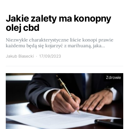
Jakie zalety ma konopny
olej cbd
Niezwykle charakterystyczne liście konopi prawie
każdemu będą się kojarzyć z marihuaną, jaka…
Jakub Biasecki
17/09/2023
Zdrowie