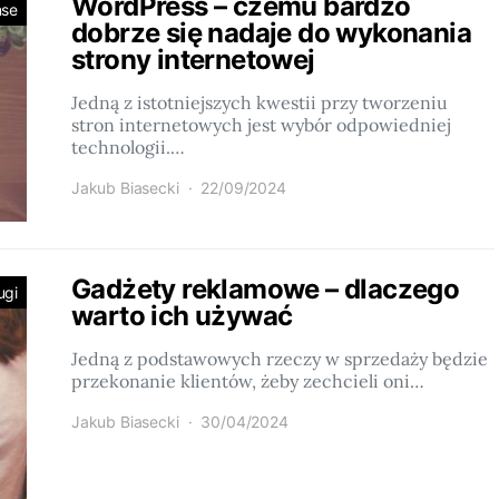
WordPress – czemu bardzo
nse
dobrze się nadaje do wykonania
strony internetowej
Jedną z istotniejszych kwestii przy tworzeniu
stron internetowych jest wybór odpowiedniej
technologii.…
Jakub Biasecki
22/09/2024
Gadżety reklamowe – dlaczego
ugi
warto ich używać
Jedną z podstawowych rzeczy w sprzedaży będzie
przekonanie klientów, żeby zechcieli oni…
Jakub Biasecki
30/04/2024