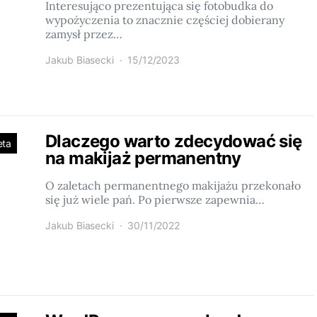
Interesująco prezentująca się fotobudka do
wypożyczenia to znacznie częściej dobierany
zamysł przez…
Jakub Biasecki
15/12/2023
Dlaczego warto zdecydować się
eta
na makijaż permanentny
O zaletach permanentnego makijażu przekonało
się już wiele pań. Po pierwsze zapewnia…
Jakub Biasecki
30/11/2022