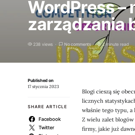
WordPress – n
zarządzania 
238 views
No comments
2 minute read
Published on
17 stycznia 2023
Blogi cieszą się ob
licznych statystykac
SHARE ARTICLE
właśnie tego typu, a
Facebook
Z wielu zalet blogów
Twitter
firmy, jakie już daw