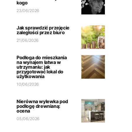
kogo
23/06/2026
Jak sprawdzić przejęcie
zaległości przez biuro
21/06/2026
Podłoga do mieszkania
na wynajem łatwa w
utrzymaniu: jak
przygotować lokal do
użytkowania
10/06/2026
Nierówna wylewka pod
podłogę drewnianą:
ocena
05/06/2026