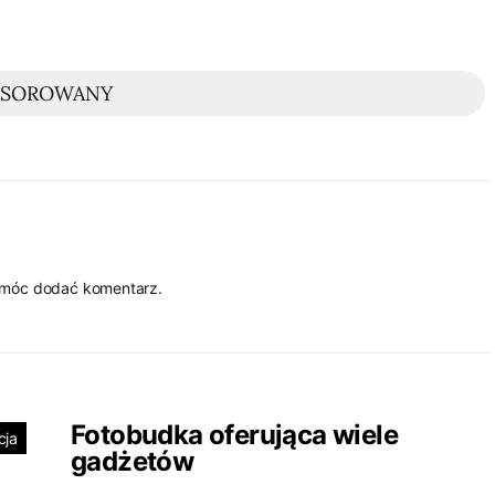
NSOROWANY
 móc dodać komentarz.
Fotobudka oferująca wiele
cja
gadżetów