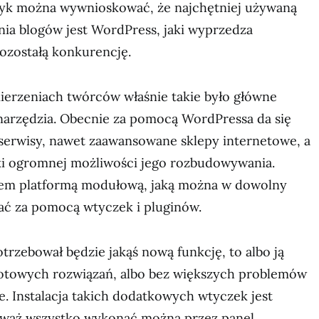
styk można wywnioskować, że najchętniej używaną
nia blogów jest WordPress, jaki wyprzedza
ozostałą konkurencję.
erzeniach twórców właśnie takie było główne
narzędzia. Obecnie za pomocą WordPressa da się
erwisy, nawet zaawansowane sklepy internetowe, a
ęki ogromnej możliwości jego rozbudowywania.
iem platformą modułową, jaką można w dowolny
ć za pomocą wtyczek i pluginów.
otrzebował będzie jakąś nową funkcję, to albo ją
gotowych rozwiązań, albo bez większych problemów
e. Instalacja takich dodatkowych wtyczek jest
eważ wszystko wykonać można przez panel