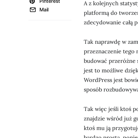
Pinterest
A z kolejnych staty
Mail
platformą do tworze
zdecydowanie całą p
Tak naprawdę w zami
przeznaczenie tego 
budować przeróżne s
jest to możliwe dzi
WordPress jest bow
sposób rozbudowywa
Tak więc jeśli ktoś p
znajdzie wśród już 
ktoś mu ją przygotuj
bardzo prosta, poni