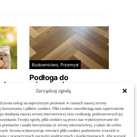
Budownictwo, Przemysł
Podłoga do
ci
mieszkania na
wynajem łatwa w
Zarządzaj zgodą
utrzymaniu: jak
dczenia usług na najwyższym poziomie w ramach naszej strony
 nowe
przygotować lokal do
j korzystamy z plików cookies. Pliki cookies umożliwiają nam zapewnienie
e
użytkowania
o działania naszej strony internetowej oraz realizację podstawowych jej
,…
o uzyskaniu Twojej zgody, pliki cookies są przez nas wykorzystywane do
 pomiarów i analiz korzystania ze strony internetowej, a także do celów
W mieszkaniu na wynajem
ych. Strona wykorzystuje również pliki cookies podmiotów trzecich w
podłoga musi pracować
tania z zewnętrznych narzędzi analitycznych i marketingowych. Aby wyrazić