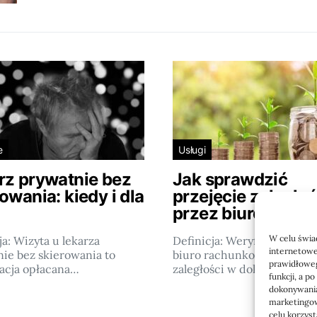
e
Usługi
rz prywatnie bez
Jak sprawdzić
owania: kiedy i dla
przejęcie zaległoś
przez biuro
W celu świa
ja: Wizyta u lekarza
Definicja: Weryfikacja, czy
internetowe
ie bez skierowania to
biuro rachunkowe przejmi
prawidłoweg
acja opłacana…
zaległości w dokumentach
funkcji, a p
dokonywania
marketingow
celu korzys