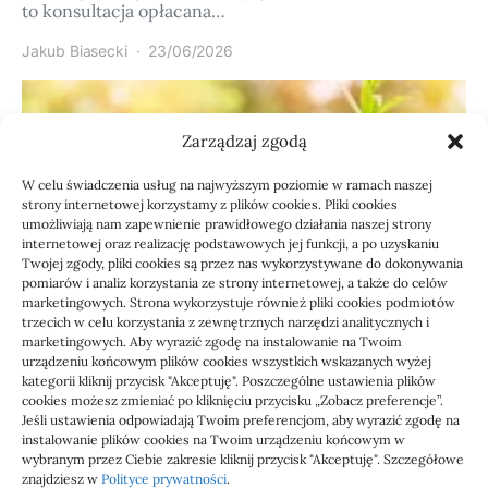
to konsultacja opłacana…
Jakub Biasecki
23/06/2026
Zarządzaj zgodą
W celu świadczenia usług na najwyższym poziomie w ramach naszej
strony internetowej korzystamy z plików cookies. Pliki cookies
umożliwiają nam zapewnienie prawidłowego działania naszej strony
internetowej oraz realizację podstawowych jej funkcji, a po uzyskaniu
Twojej zgody, pliki cookies są przez nas wykorzystywane do dokonywania
pomiarów i analiz korzystania ze strony internetowej, a także do celów
marketingowych. Strona wykorzystuje również pliki cookies podmiotów
Usługi
trzecich w celu korzystania z zewnętrznych narzędzi analitycznych i
Jak sprawdzić przejęcie
marketingowych. Aby wyrazić zgodę na instalowanie na Twoim
urządzeniu końcowym plików cookies wszystkich wskazanych wyżej
zaległości przez biuro
kategorii kliknij przycisk "Akceptuję". Poszczególne ustawienia plików
cookies możesz zmieniać po kliknięciu przycisku „Zobacz preferencje”.
Jeśli ustawienia odpowiadają Twoim preferencjom, aby wyrazić zgodę na
Definicja: Weryfikacja, czy nowe biuro rachunkowe
instalowanie plików cookies na Twoim urządzeniu końcowym w
przejmie zaległości w dokumentach,…
wybranym przez Ciebie zakresie kliknij przycisk "Akceptuję". Szczegółowe
znajdziesz w
Polityce prywatności
.