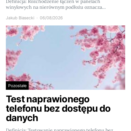
Definicja: Rozchodzenie łączeń w panelach
winylowych na nierównym podłożu oznacza…
Jakub Biasecki
06/08/2026
Pozostałe
Test naprawionego
telefonu bez dostępu do
danych
Definicja: Testowanie naprawionego telefonu bez