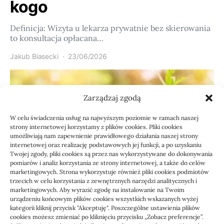
kogo
Definicja: Wizyta u lekarza prywatnie bez skierowania
to konsultacja opłacana…
Jakub Biasecki
23/06/2026
Zarządzaj zgodą
W celu świadczenia usług na najwyższym poziomie w ramach naszej
strony internetowej korzystamy z plików cookies. Pliki cookies
umożliwiają nam zapewnienie prawidłowego działania naszej strony
internetowej oraz realizację podstawowych jej funkcji, a po uzyskaniu
Twojej zgody, pliki cookies są przez nas wykorzystywane do dokonywania
pomiarów i analiz korzystania ze strony internetowej, a także do celów
marketingowych. Strona wykorzystuje również pliki cookies podmiotów
Usługi
trzecich w celu korzystania z zewnętrznych narzędzi analitycznych i
Jak sprawdzić przejęcie
marketingowych. Aby wyrazić zgodę na instalowanie na Twoim
urządzeniu końcowym plików cookies wszystkich wskazanych wyżej
zaległości przez biuro
kategorii kliknij przycisk "Akceptuję". Poszczególne ustawienia plików
cookies możesz zmieniać po kliknięciu przycisku „Zobacz preferencje”.