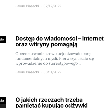
Jakub Biasecki
02/12/2022
Dostęp do wiadomości – Internet
ałe
oraz witryny pomagają
Obecne trwanie zrewolucjonizowało parę
fundamentalnych myśli. Pierwszym stało się
wprowadzenie do stereotypowego…
Jakub Biasecki
08/11/2022
O jakich rzeczach trzeba
ałe
pamiętać kupując odżywki