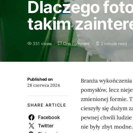
Dlaczego foto
takim zainte
351 views
One comment
2 minute read
Published on
Branża wykończenia 
28 czerwca 2024
pomysłów, lecz nieje
zmienionej formie. T
SHARE ARTICLE
cieszyły się dużym z
pewnej chwili ludzie
Facebook
Twitter
nie były zbyt modne.