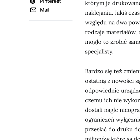
Pinterest
którym je drukowano
Mail
naklejaniu. Jakiś cz
względu na dwa powo
rodzaje materiałów, 
mogło to zrobić sam
specjalisty.
Bardzo się też zmie
ostatnią z nowości s
odpowiednie urządzen
czemu ich nie wykorz
dostali nagle nieogr
ograniczeń wyłączni
przesłać do druku do
milionów które są d