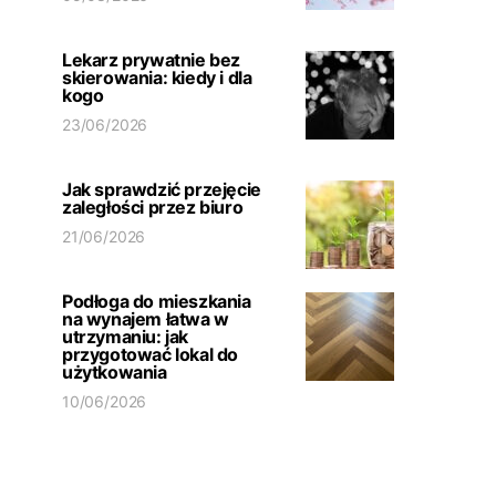
Lekarz prywatnie bez
skierowania: kiedy i dla
kogo
23/06/2026
Jak sprawdzić przejęcie
zaległości przez biuro
21/06/2026
Podłoga do mieszkania
na wynajem łatwa w
utrzymaniu: jak
przygotować lokal do
użytkowania
10/06/2026