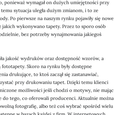
, ponieważ wymagał on dużych umiejętności przy
as temu sytuacja uległa dużym zmianom, i to ze
dy. Po pierwsze na naszym rynku pojawiły się nowe
z jakich wykonywano tapety. Przez to sporo osób
odzielnie, bez potrzeby wynajmowania jakiegoś
niła jakość wydruków oraz dostępność wzorów, a
ą fototapety. Skoro na rynku były dostępne
ia drukujące, to ktoś zaczął się zastanawiać,
ystać przy drukowaniu tapet. Dzięki temu klienci
aniczone możliwości jeśli chodzi o motywy, nie mając
e do tego, co oferowali producenci. Aktualnie można
wolną fotografię, albo też coś wybrać spośród wielu
ostępne w bazach każdej z firm. W internetowych