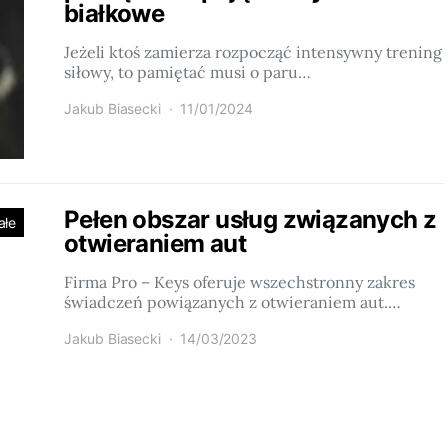
białkowe
Jeżeli ktoś zamierza rozpocząć intensywny trening
siłowy, to pamiętać musi o paru…
Jakub Biasecki
11/01/2024
Pełen obszar usług związanych z
ałe
otwieraniem aut
Firma Pro – Keys oferuje wszechstronny zakres
świadczeń powiązanych z otwieraniem aut.…
Jakub Biasecki
14/03/2023