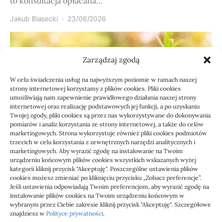
to konsultacja opłacana…
Jakub Biasecki
23/06/2026
Zarządzaj zgodą
W celu świadczenia usług na najwyższym poziomie w ramach naszej
strony internetowej korzystamy z plików cookies. Pliki cookies
umożliwiają nam zapewnienie prawidłowego działania naszej strony
internetowej oraz realizację podstawowych jej funkcji, a po uzyskaniu
Twojej zgody, pliki cookies są przez nas wykorzystywane do dokonywania
pomiarów i analiz korzystania ze strony internetowej, a także do celów
marketingowych. Strona wykorzystuje również pliki cookies podmiotów
Usługi
trzecich w celu korzystania z zewnętrznych narzędzi analitycznych i
Jak sprawdzić przejęcie
marketingowych. Aby wyrazić zgodę na instalowanie na Twoim
urządzeniu końcowym plików cookies wszystkich wskazanych wyżej
zaległości przez biuro
kategorii kliknij przycisk "Akceptuję". Poszczególne ustawienia plików
cookies możesz zmieniać po kliknięciu przycisku „Zobacz preferencje”.
Jeśli ustawienia odpowiadają Twoim preferencjom, aby wyrazić zgodę na
Definicja: Weryfikacja, czy nowe biuro rachunkowe
instalowanie plików cookies na Twoim urządzeniu końcowym w
przejmie zaległości w dokumentach,…
wybranym przez Ciebie zakresie kliknij przycisk "Akceptuję". Szczegółowe
znajdziesz w
Polityce prywatności
.
Jola
21/06/2026