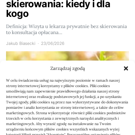
skierowania: kiedy i dla
kogo
Definicja: Wizyta u lekarza prywatnie bez skierowania
to konsultacja opłacana…
Jakub Biasecki
23/06/2026
Zarządzaj zgodą
W celu świadczenia usług na najwyższym poziomie w ramach naszej
strony internetowej korzystamy z plików cookies. Pliki cookies
umożliwiają nam zapewnienie prawidłowego działania naszej strony
internetowej oraz realizację podstawowych jej funkcji, a po uzyskaniu
Twojej zgody, pliki cookies są przez nas wykorzystywane do dokonywania
pomiarów i analiz korzystania ze strony internetowej, a także do celów
marketingowych. Strona wykorzystuje również pliki cookies podmiotów
Usługi
trzecich w celu korzystania z zewnętrznych narzędzi analitycznych i
Jak sprawdzić przejęcie
marketingowych. Aby wyrazić zgodę na instalowanie na Twoim
urządzeniu końcowym plików cookies wszystkich wskazanych wyżej
kategorii kliknij przycisk "Akceptuję". Poszczególne ustawienia plików