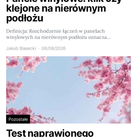
klejone na nierównym
podłożu
Definicja: Rozchodzenie łączeń w panelach
winylowych na nierównym podłożu oznacza…
Jakub Biasecki
06/08/2026
Pozostałe
Test naprawionego