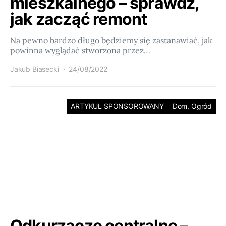
mieszkalnego – sprawdź,
jak zacząć remont
Na pewno bardzo długo będziemy się zastanawiać, jak
powinna wyglądać stworzona przez…
Jakub Biasecki
24/08/2022
ARTYKUŁ SPONSOROWANY
Dom, Ogród
Odkurzacze centralne –