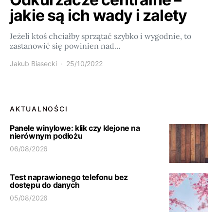
jakie są ich wady i zalety
Jeżeli ktoś chciałby sprzątać szybko i wygodnie, to
zastanowić się powinien nad…
Jakub Biasecki
25/10/2022
AKTUALNOŚCI
Panele winylowe: klik czy klejone na
nierównym podłożu
06/08/2026
Test naprawionego telefonu bez
dostępu do danych
05/08/2026