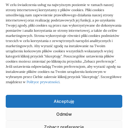
W celu świadczenia usług na najwyższym poziomie w ramach naszej
strony internetowej korzystamy z plików cookies. Pliki cookies
umożliwiają nam zapewnienie prawidłowego działania naszej strony
internetowej oraz realizację podstawowych jej funkcji, a po uzyskaniu
Twojej zgody, pliki cookies są przez nas wykorzystywane do dokonywania
pomiarów i analiz korzystania ze strony internetowej, a także do celów
marketingowych. Strona wykorzystuje również pliki cookies podmiotów
Usługi
trzecich w celu korzystania z zewnętrznych narzędzi analitycznych i
Jak sprawdzić przejęcie
marketingowych. Aby wyrazić zgodę na instalowanie na Twoim
urządzeniu końcowym plików cookies wszystkich wskazanych wyżej
zaległości przez biuro
kategorii kliknij przycisk "Akceptuję". Poszczególne ustawienia plików
cookies możesz zmieniać po kliknięciu przycisku „Zobacz preferencje”.
Jeśli ustawienia odpowiadają Twoim preferencjom, aby wyrazić zgodę na
Definicja: Weryfikacja, czy nowe biuro rachunkowe
instalowanie plików cookies na Twoim urządzeniu końcowym w
przejmie zaległości w dokumentach,…
wybranym przez Ciebie zakresie kliknij przycisk "Akceptuję". Szczegółowe
znajdziesz w
Polityce prywatności
.
Jola
21/06/2026
Akceptuję
Odmów
Admar
Zobacz preferencje
wizytówki nap