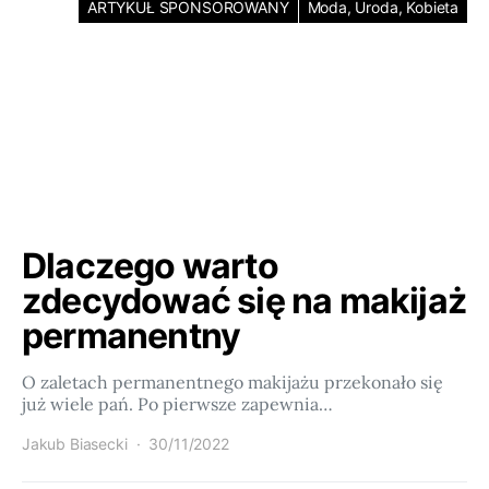
ARTYKUŁ SPONSOROWANY
Moda, Uroda, Kobieta
Dlaczego warto
zdecydować się na makijaż
permanentny
O zaletach permanentnego makijażu przekonało się
już wiele pań. Po pierwsze zapewnia…
Jakub Biasecki
30/11/2022