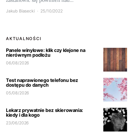
zastanowić się powinien nad…
Jakub Biasecki
25/10/2022
AKTUALNOŚCI
Panele winylowe: klik czy klejone na
nierównym podłożu
06/08/2026
Test naprawionego telefonu bez
dostępu do danych
05/08/2026
Lekarz prywatnie bez skierowania:
kiedy i dla kogo
23/06/2026