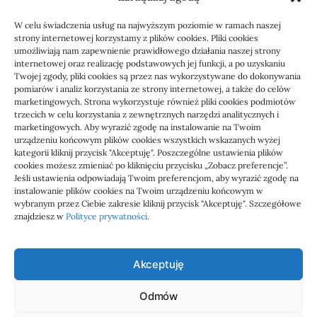
W celu świadczenia usług na najwyższym poziomie w ramach naszej
strony internetowej korzystamy z plików cookies. Pliki cookies
umożliwiają nam zapewnienie prawidłowego działania naszej strony
internetowej oraz realizację podstawowych jej funkcji, a po uzyskaniu
Twojej zgody, pliki cookies są przez nas wykorzystywane do dokonywania
pomiarów i analiz korzystania ze strony internetowej, a także do celów
marketingowych. Strona wykorzystuje również pliki cookies podmiotów
Usługi
trzecich w celu korzystania z zewnętrznych narzędzi analitycznych i
Jak sprawdzić przejęcie
marketingowych. Aby wyrazić zgodę na instalowanie na Twoim
urządzeniu końcowym plików cookies wszystkich wskazanych wyżej
zaległości przez biuro
kategorii kliknij przycisk "Akceptuję". Poszczególne ustawienia plików
cookies możesz zmieniać po kliknięciu przycisku „Zobacz preferencje”.
Jeśli ustawienia odpowiadają Twoim preferencjom, aby wyrazić zgodę na
Definicja: Weryfikacja, czy nowe biuro rachunkowe
instalowanie plików cookies na Twoim urządzeniu końcowym w
przejmie zaległości w dokumentach,…
wybranym przez Ciebie zakresie kliknij przycisk "Akceptuję". Szczegółowe
znajdziesz w
Polityce prywatności
.
Jola
21/06/2026
Akceptuję
Odmów
Admar