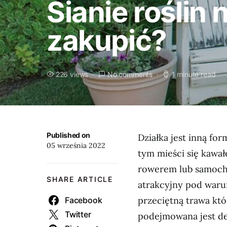
Sianie roślin 
zakupić?
226 views
No comments
1 minute read
Published on
Działka jest inną fo
05 września 2022
tym mieści się kawał
rowerem lub samoch
SHARE ARTICLE
atrakcyjny pod warun
przeciętną trawa któ
Facebook
Twitter
podejmowana jest de