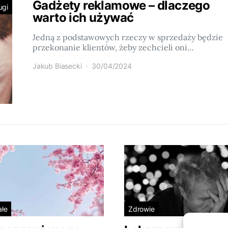
Gadżety reklamowe – dlaczego
ugi
warto ich używać
Jedną z podstawowych rzeczy w sprzedaży będzie
przekonanie klientów, żeby zechcieli oni…
Jakub Biasecki
30/04/2024
ałe
Zdrowie