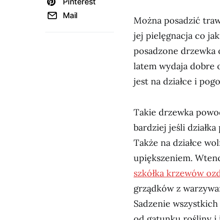
Pinterest
Mail
Można posadzić trawę
jej pielęgnacja co ja
posadzone drzewka o
latem wydaja dobre 
jest na działce i pog
Takie drzewka powod
bardziej jeśli dział
Także na działce wo
upiększeniem. Wtencz
szkółka krzewów oz
grządków z warzywam
Sadzenie wszystkich 
od gatunku rośliny i 