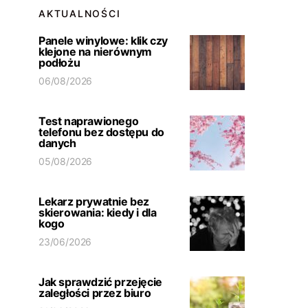
AKTUALNOŚCI
Panele winylowe: klik czy
klejone na nierównym
podłożu
06/08/2026
Test naprawionego
telefonu bez dostępu do
danych
05/08/2026
Lekarz prywatnie bez
skierowania: kiedy i dla
kogo
23/06/2026
Jak sprawdzić przejęcie
zaległości przez biuro