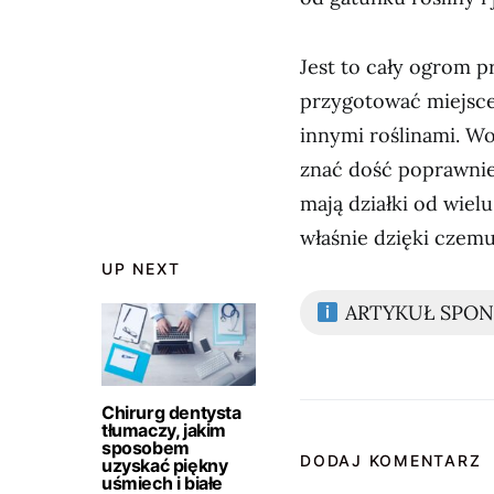
Jest to cały ogrom 
przygotować miejsce
innymi roślinami. W
znać dość poprawnie.
mają działki od wiel
właśnie dzięki czemu 
UP NEXT
ARTYKUŁ SPO
Chirurg dentysta
tłumaczy, jakim
sposobem
DODAJ KOMENTARZ
uzyskać piękny
uśmiech i białe