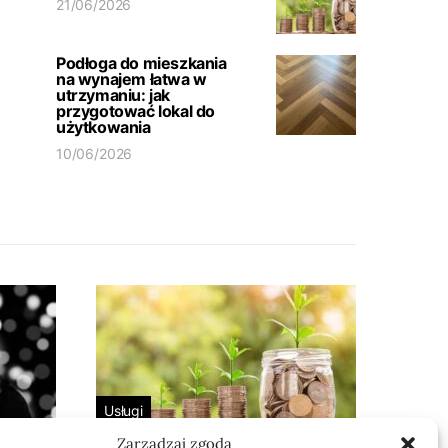
21/06/2026
Podłoga do mieszkania
na wynajem łatwa w
utrzymaniu: jak
przygotować lokal do
użytkowania
10/06/2026
Usługi
Zarządzaj zgodą