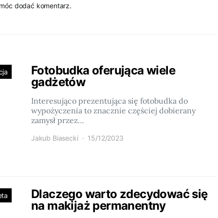
 móc dodać komentarz.
Fotobudka oferująca wiele
cja
gadżetów
Interesująco prezentująca się fotobudka do
wypożyczenia to znacznie częściej dobierany
zamysł przez…
Jakub Biasecki
15/12/2023
Dlaczego warto zdecydować się
eta
na makijaż permanentny