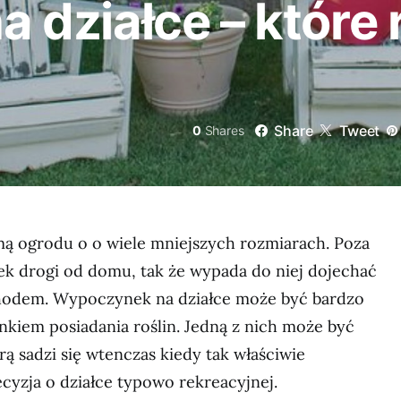
na działce – które 
Share
Tweet
0
Shares
rmą ogrodu o o wiele mniejszych rozmiarach. Poza
ek drogi od domu, tak że wypada do niej dojechać
odem. Wypoczynek na działce może być bardzo
kiem posiadania roślin. Jedną z nich może być
rą sadzi się wtenczas kiedy tak właściwie
cyzja o działce typowo rekreacyjnej.