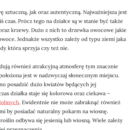
 sztuczną, jak oraz autentyczną. Najważniejsza jest
kiś czas. Prócz tego na działce są w stanie być także
raz krzewy. Dużo z nich to drzewka owocowe jakie
owoce. Jednakże wszystko zależy od typu ziemi jaka
ody która sprzyja czy też nie.
ują również atrakcyjną atmosferę tym znacznie
ka położona jest w nadzwyczaj słonecznym miejscu.
lno posadzić dużo kwiatów będących jej
as działka staje się kolorowa oraz ciekawa –
dobnych
. Ewidentnie nie może zabraknąć również
i by posiadać naturalny pokarm na wiosnę.
roślin odbywa się jesienią lub wiosną. Wiele zależy
jej przeznaczenia.