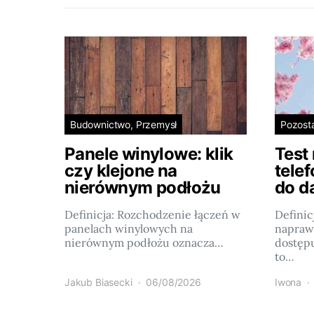
Budownictwo, Przemysł
Pozost
Panele winylowe: klik
Test
czy klejone na
tele
nierównym podłożu
do d
Definicja: Rozchodzenie łączeń w
Definic
panelach winylowych na
napraw
nierównym podłożu oznacza…
dostęp
to…
Jakub Biasecki
06/08/2026
Iwona