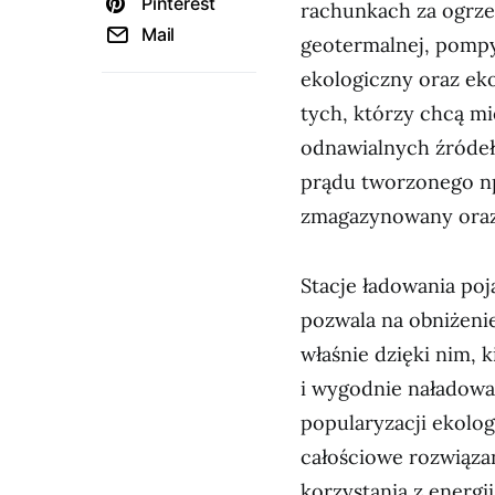
Pinterest
rachunkach za ogrzew
Mail
geotermalnej, pompy
ekologiczny oraz ek
tych, którzy chcą m
odnawialnych źródeł
prądu tworzonego np
zmagazynowany oraz
Stacje ładowania poj
pozwala na obniżenie
właśnie dzięki nim,
i wygodnie naładowa
popularyzacji ekolog
całościowe rozwiąza
korzystania z energi