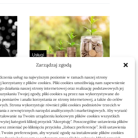
Usługi
Zarządzaj zgodą
 bez
Jak sprawdzić
 i dla
przejęcie zaległości
dczenia usług na najwyższym poziomie w ramach naszej strony
przez biuro
j korzystamy z plików cookies. Pliki cookies umożliwiają nam zapewnienie
o działania naszej strony internetowej oraz realizację podstawowych jej
Definicja: Weryfikacja, czy nowe
o uzyskaniu Twojej zgody, pliki cookies są przez nas wykorzystywane do
 pomiarów i analiz korzystania ze strony internetowej, a także do celów
to
biuro rachunkowe przejmie
ych. Strona wykorzystuje również pliki cookies podmiotów trzecich w
zaległości w dokumentach,…
tania z zewnętrznych narzędzi analitycznych i marketingowych. Aby wyrazić
stalowanie na Twoim urządzeniu końcowym plików cookies wszystkich
yżej kategorii kliknij przycisk "Akceptuję". Poszczególne ustawienia plików
Jola
21/06/2026
sz zmieniać po kliknięciu przycisku „Zobacz preferencje”. Jeśli ustawienia
 Twoim preferencjom, aby wyrazić zgodę na instalowanie plików cookies