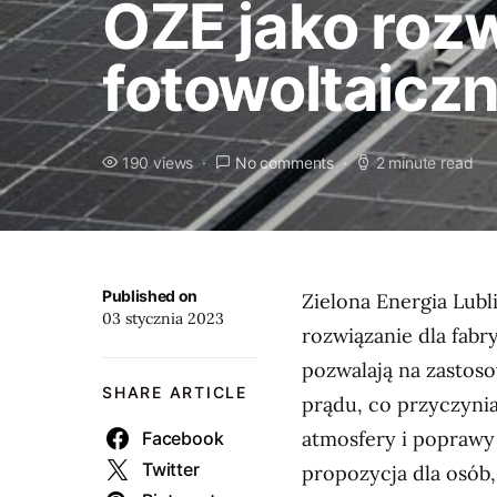
OZE jako rozw
fotowoltaicz
190 views
No comments
2 minute read
Published on
Zielona Energia Lub
03 stycznia 2023
rozwiązanie dla fabr
pozwalają na zastoso
SHARE ARTICLE
prądu, co przyczynia
atmosfery i poprawy 
Facebook
Twitter
propozycja dla osób,