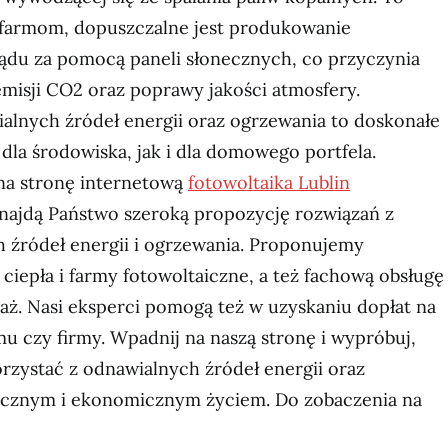
m farmom, dopuszczalne jest produkowanie
rądu za pomocą paneli słonecznych, co przyczynia
emisji CO2 oraz poprawy jakości atmosfery.
alnych źródeł energii oraz ogrzewania to doskonałe
dla środowiska, jak i dla domowego portfela.
na stronę internetową
fotowoltaika Lublin
dnajdą Państwo szeroką propozycję rozwiązań z
 źródeł energii i ogrzewania. Proponujemy
ciepła i farmy fotowoltaiczne, a też fachową obsługę
ż. Nasi eksperci pomogą też w uzyskaniu dopłat na
u czy firmy. Wpadnij na naszą stronę i wypróbuj,
rzystać z odnawialnych źródeł energii oraz
gicznym i ekonomicznym życiem. Do zobaczenia na