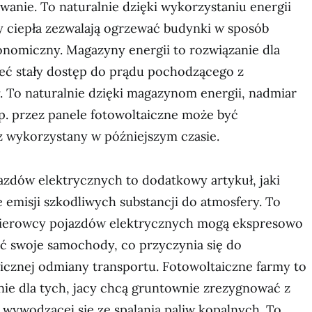
anie. To naturalnie dzięki wykorzystaniu energii
 ciepła zezwalają ogrzewać budynki w sposób
onomiczny. Magazyny energii to rozwiązanie dla
ieć stały dostęp do prądu pochodzącego z
. To naturalnie dzięki magazynom energii, nadmiar
. przez panele fotowoltaiczne może być
 wykorzystany w późniejszym czasie.
azdów elektrycznych to dodatkowy artykuł, jaki
 emisji szkodliwych substancji do atmosfery. To
 kierowcy pojazdów elektrycznych mogą ekspresowo
ć swoje samochody, co przyczynia się do
icznej odmiany transportu. Fotowoltaiczne farmy to
nie dla tych, jacy chcą gruntownie zrezygnować z
i wywodzącej się ze spalania paliw kopalnych. To