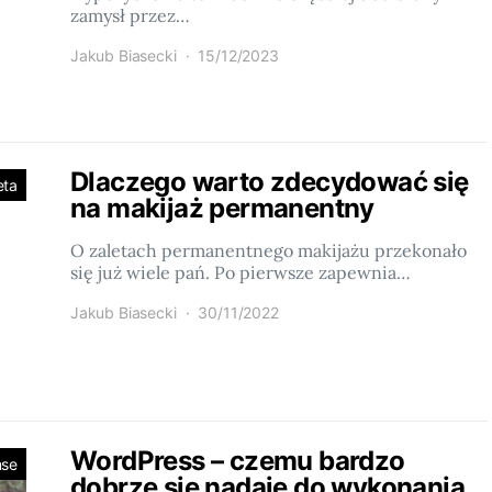
zamysł przez…
Jakub Biasecki
15/12/2023
Dlaczego warto zdecydować się
eta
na makijaż permanentny
O zaletach permanentnego makijażu przekonało
się już wiele pań. Po pierwsze zapewnia…
Jakub Biasecki
30/11/2022
WordPress – czemu bardzo
nse
dobrze się nadaje do wykonania