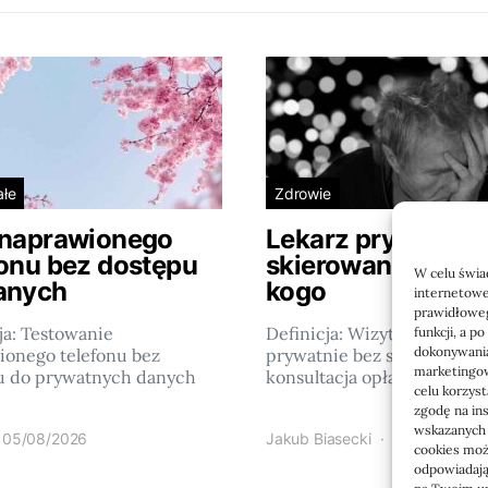
ałe
Zdrowie
 naprawionego
Lekarz prywatnie
fonu bez dostępu
skierowania: kiedy
W celu świa
anych
kogo
internetowe
prawidłoweg
ja: Testowanie
Definicja: Wizyta u lekarza
funkcji, a p
dokonywania
ionego telefonu bez
prywatnie bez skierowania 
marketingow
u do prywatnych danych
konsultacja opłacana…
celu korzys
zgodę na in
wskazanych w
05/08/2026
Jakub Biasecki
23/06/2026
cookies może
odpowiadają