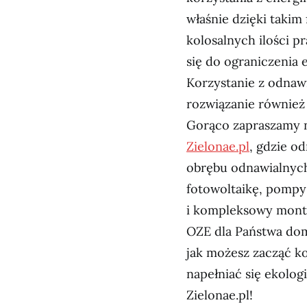
właśnie dzięki taki
kolosalnych ilości p
się do ograniczenia 
Korzystanie z odnawi
rozwiązanie również 
Gorąco zapraszamy 
Zielonae.pl
, gdzie o
obrębu odnawialnych
fotowoltaikę, pompy 
i kompleksowy monta
OZE dla Państwa dom
jak możesz zacząć ko
napełniać się ekolo
Zielonae.pl!