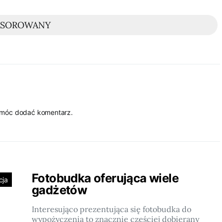
NSOROWANY
 móc dodać komentarz.
Fotobudka oferująca wiele
cja
gadżetów
Interesująco prezentująca się fotobudka do
wypożyczenia to znacznie częściej dobierany