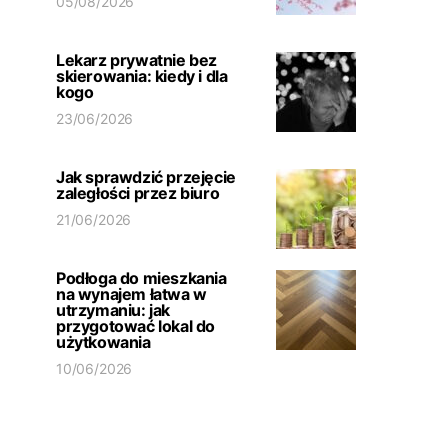
05/08/2026
Lekarz prywatnie bez
skierowania: kiedy i dla
kogo
23/06/2026
Jak sprawdzić przejęcie
zaległości przez biuro
21/06/2026
Podłoga do mieszkania
na wynajem łatwa w
utrzymaniu: jak
przygotować lokal do
użytkowania
10/06/2026