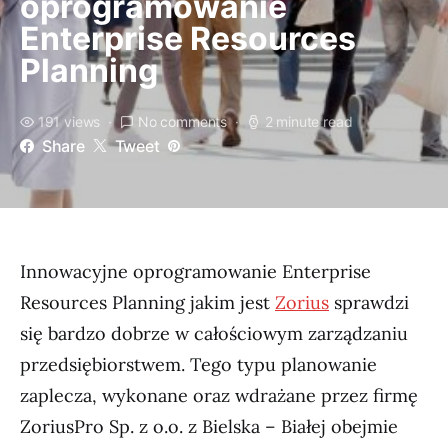
oprogramowanie
Enterprise Resources
Planning
191 views
No comments
2 minute read
Share
Tweet
Innowacyjne oprogramowanie Enterprise
Resources Planning jakim jest
Zorius
sprawdzi
się bardzo dobrze w całościowym zarządzaniu
przedsiębiorstwem. Tego typu planowanie
zaplecza, wykonane oraz wdrażane przez firmę
ZoriusPro Sp. z o.o. z Bielska – Białej obejmie