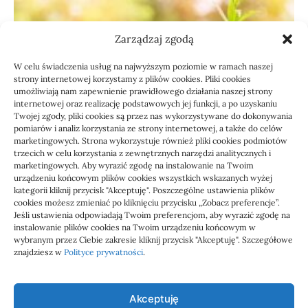
Zarządzaj zgodą
W celu świadczenia usług na najwyższym poziomie w ramach naszej
strony internetowej korzystamy z plików cookies. Pliki cookies
umożliwiają nam zapewnienie prawidłowego działania naszej strony
internetowej oraz realizację podstawowych jej funkcji, a po uzyskaniu
Twojej zgody, pliki cookies są przez nas wykorzystywane do dokonywania
pomiarów i analiz korzystania ze strony internetowej, a także do celów
marketingowych. Strona wykorzystuje również pliki cookies podmiotów
Usługi
trzecich w celu korzystania z zewnętrznych narzędzi analitycznych i
Jak sprawdzić przejęcie
marketingowych. Aby wyrazić zgodę na instalowanie na Twoim
urządzeniu końcowym plików cookies wszystkich wskazanych wyżej
zaległości przez biuro
kategorii kliknij przycisk "Akceptuję". Poszczególne ustawienia plików
cookies możesz zmieniać po kliknięciu przycisku „Zobacz preferencje”.
Jeśli ustawienia odpowiadają Twoim preferencjom, aby wyrazić zgodę na
Definicja: Weryfikacja, czy nowe biuro rachunkowe
instalowanie plików cookies na Twoim urządzeniu końcowym w
przejmie zaległości w dokumentach,…
wybranym przez Ciebie zakresie kliknij przycisk "Akceptuję". Szczegółowe
znajdziesz w
Polityce prywatności
.
Jola
21/06/2026
Akceptuję