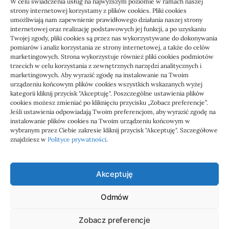
W celu świadczenia usług na najwyższym poziomie w ramach naszej
strony internetowej korzystamy z plików cookies. Pliki cookies
umożliwiają nam zapewnienie prawidłowego działania naszej strony
internetowej oraz realizację podstawowych jej funkcji, a po uzyskaniu
Twojej zgody, pliki cookies są przez nas wykorzystywane do dokonywania
pomiarów i analiz korzystania ze strony internetowej, a także do celów
marketingowych. Strona wykorzystuje również pliki cookies podmiotów
Usługi
trzecich w celu korzystania z zewnętrznych narzędzi analitycznych i
Jak sprawdzić przejęcie
marketingowych. Aby wyrazić zgodę na instalowanie na Twoim
urządzeniu końcowym plików cookies wszystkich wskazanych wyżej
zaległości przez biuro
kategorii kliknij przycisk "Akceptuję". Poszczególne ustawienia plików
cookies możesz zmieniać po kliknięciu przycisku „Zobacz preferencje”.
Jeśli ustawienia odpowiadają Twoim preferencjom, aby wyrazić zgodę na
Definicja: Weryfikacja, czy nowe biuro rachunkowe
instalowanie plików cookies na Twoim urządzeniu końcowym w
przejmie zaległości w dokumentach,…
wybranym przez Ciebie zakresie kliknij przycisk "Akceptuję". Szczegółowe
znajdziesz w
Polityce prywatności
.
Jola
21/06/2026
Akceptuję
Odmów
Admar
Zobacz preferencje
wizytówki nap