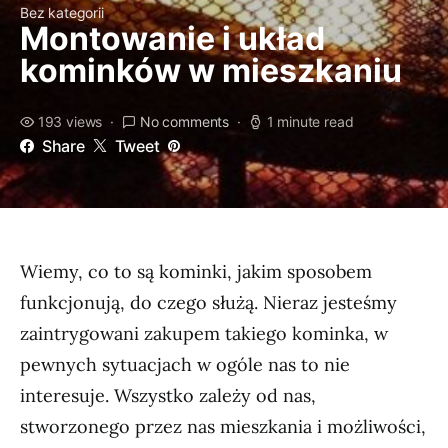
Bez kategorii
Montowanie i układ
kominków w mieszkaniu
193 views
No comments
1 minute read
Share
Tweet
Wiemy, co to są kominki, jakim sposobem
funkcjonują, do czego służą. Nieraz jesteśmy
zaintrygowani zakupem takiego kominka, w
pewnych sytuacjach w ogóle nas to nie
interesuje. Wszystko zależy od nas,
stworzonego przez nas mieszkania i możliwości,