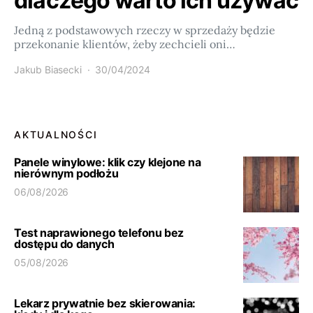
dlaczego warto ich używać
Jedną z podstawowych rzeczy w sprzedaży będzie
przekonanie klientów, żeby zechcieli oni…
Jakub Biasecki
30/04/2024
AKTUALNOŚCI
Panele winylowe: klik czy klejone na
nierównym podłożu
06/08/2026
Test naprawionego telefonu bez
dostępu do danych
05/08/2026
Lekarz prywatnie bez skierowania: