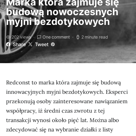
Marka która zajmuje się
budową nowoczesnych
myjni bezdotykowych
202 views
One comment
2 minute read
Share
Tweet
Redconst to marka która zajmuje się budową
innowacyjnych myjni bezdotykowych. Eksperci
przekonują osoby zainteresowane nawiązaniem
współpracy, iż średni czas zwrotu z tej
transakcji wynosi około pięć lat. Można albo
zdecydować się na wybranie działki z listy