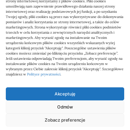
strony internetowej korzystamy z plików cookies. Pliki cookies
umożliwiają nam zapewnienie prawidłowego działania naszej strony
internetowej oraz realizację podstawowych jej funkcji, a po uzyskaniu
Twojej zgody, pliki cookies są przez nas wykorzystywane do dokonywania
pomiarów i analiz korzystania ze strony internetowej, a także do celów
marketingowych. Strona wykorzystuje również pliki cookies podmiotów
Usługi
trzecich w celu korzystania z zewnętrznych narzędzi analitycznych i
Jak sprawdzić przejęcie
marketingowych. Aby wyrazić zgodę na instalowanie na Twoim
urządzeniu końcowym plików cookies wszystkich wskazanych wyżej
zaległości przez biuro
kategorii kliknij przycisk "Akceptuję". Poszczególne ustawienia plików
cookies możesz zmieniać po kliknięciu przycisku „Zobacz preferencje”.
Jeśli ustawienia odpowiadają Twoim preferencjom, aby wyrazić zgodę na
Definicja: Weryfikacja, czy nowe biuro rachunkowe
instalowanie plików cookies na Twoim urządzeniu końcowym w
przejmie zaległości w dokumentach,…
wybranym przez Ciebie zakresie kliknij przycisk "Akceptuję". Szczegółowe
znajdziesz w
Polityce prywatności
.
Jola
21/06/2026
Akceptuję
Odmów
Admar
Zobacz preferencje
wizytówki nap