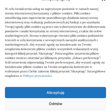
W celu świadczenia usług na najwyższym poziomie w ramach naszej
strony internetowej korzystamy z plików cookies. Pliki cookies
umożliwiają nam zapewnienie prawidłowego działania naszej strony
internetowej oraz realizację podstawowych jej funkcji, a po uzyskaniu
Twojej zgody, pliki cookies są przez nas wykorzystywane do dokonywania
pomiarów i analiz korzystania ze strony internetowej, a także do celów
marketingowych. Strona wykorzystuje również pliki cookies podmiotów
Usługi
trzecich w celu korzystania z zewnętrznych narzędzi analitycznych i
Jak sprawdzić przejęcie
marketingowych. Aby wyrazić zgodę na instalowanie na Twoim
urządzeniu końcowym plików cookies wszystkich wskazanych wyżej
zaległości przez biuro
kategorii kliknij przycisk "Akceptuję". Poszczególne ustawienia plików
cookies możesz zmieniać po kliknięciu przycisku „Zobacz preferencje”.
Jeśli ustawienia odpowiadają Twoim preferencjom, aby wyrazić zgodę na
Definicja: Weryfikacja, czy nowe biuro rachunkowe
instalowanie plików cookies na Twoim urządzeniu końcowym w
przejmie zaległości w dokumentach,…
wybranym przez Ciebie zakresie kliknij przycisk "Akceptuję". Szczegółowe
znajdziesz w
Polityce prywatności
.
Jola
21/06/2026
Akceptuję
Odmów
Admar