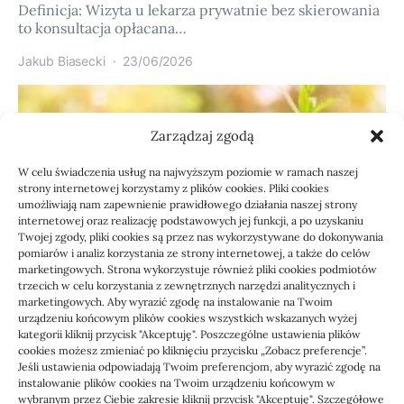
Definicja: Wizyta u lekarza prywatnie bez skierowania
to konsultacja opłacana…
Jakub Biasecki
23/06/2026
Zarządzaj zgodą
W celu świadczenia usług na najwyższym poziomie w ramach naszej
strony internetowej korzystamy z plików cookies. Pliki cookies
umożliwiają nam zapewnienie prawidłowego działania naszej strony
internetowej oraz realizację podstawowych jej funkcji, a po uzyskaniu
Twojej zgody, pliki cookies są przez nas wykorzystywane do dokonywania
pomiarów i analiz korzystania ze strony internetowej, a także do celów
marketingowych. Strona wykorzystuje również pliki cookies podmiotów
Usługi
trzecich w celu korzystania z zewnętrznych narzędzi analitycznych i
Jak sprawdzić przejęcie
marketingowych. Aby wyrazić zgodę na instalowanie na Twoim
urządzeniu końcowym plików cookies wszystkich wskazanych wyżej
zaległości przez biuro
kategorii kliknij przycisk "Akceptuję". Poszczególne ustawienia plików
cookies możesz zmieniać po kliknięciu przycisku „Zobacz preferencje”.
Jeśli ustawienia odpowiadają Twoim preferencjom, aby wyrazić zgodę na
Definicja: Weryfikacja, czy nowe biuro rachunkowe
instalowanie plików cookies na Twoim urządzeniu końcowym w
przejmie zaległości w dokumentach,…
wybranym przez Ciebie zakresie kliknij przycisk "Akceptuję". Szczegółowe