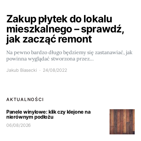
Zakup płytek do lokalu
mieszkalnego – sprawdź,
jak zacząć remont
Na pewno bardzo długo będziemy się zastanawiać, jak
powinna wyglądać stworzona przez…
Jakub Biasecki
24/08/2022
AKTUALNOŚCI
Panele winylowe: klik czy klejone na
nierównym podłożu
06/08/2026