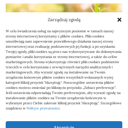
Zarządzaj zgodą
W celu świadczenia usług na najwyższym poziomie w ramach naszej
strony internetowej korzystamy z plików cookies. Pliki cookies
umożliwiają nam zapewnienie prawidłowego działania naszej strony
internetowej oraz realizację podstawowych jej funkcji, a po uzyskaniu
Twojej zgody, pliki cookies są przez nas wykorzystywane do dokonywania
pomiarów i analiz korzystania ze strony internetowej, a także do celów
marketingowych. Strona wykorzystuje również pliki cookies podmiotów
Usługi
trzecich w celu korzystania z zewnętrznych narzędzi analitycznych i
Jak sprawdzić przejęcie
marketingowych. Aby wyrazić zgodę na instalowanie na Twoim
urządzeniu końcowym plików cookies wszystkich wskazanych wyżej
zaległości przez biuro
kategorii kliknij przycisk "Akceptuję". Poszczególne ustawienia plików
cookies możesz zmieniać po kliknięciu przycisku „Zobacz preferencje”.
Jeśli ustawienia odpowiadają Twoim preferencjom, aby wyrazić zgodę na
Definicja: Weryfikacja, czy nowe biuro rachunkowe
instalowanie plików cookies na Twoim urządzeniu końcowym w
przejmie zaległości w dokumentach,…
wybranym przez Ciebie zakresie kliknij przycisk "Akceptuję". Szczegółowe
znajdziesz w
Polityce prywatności
.
Jola
21/06/2026
Akceptuję