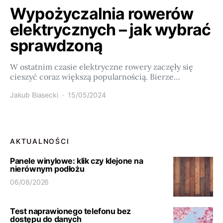
Wypożyczalnia rowerów
elektrycznych – jak wybrać
sprawdzoną
W ostatnim czasie elektryczne rowery zaczęły się
cieszyć coraz większą popularnością. Bierze…
Jakub Biasecki
15/05/2024
AKTUALNOŚCI
Panele winylowe: klik czy klejone na
nierównym podłożu
06/08/2026
Test naprawionego telefonu bez
dostępu do danych