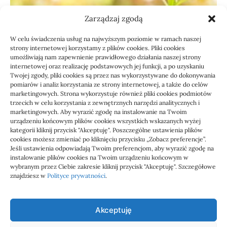
Zarządzaj zgodą
W celu świadczenia usług na najwyższym poziomie w ramach naszej
strony internetowej korzystamy z plików cookies. Pliki cookies
umożliwiają nam zapewnienie prawidłowego działania naszej strony
internetowej oraz realizację podstawowych jej funkcji, a po uzyskaniu
Twojej zgody, pliki cookies są przez nas wykorzystywane do dokonywania
pomiarów i analiz korzystania ze strony internetowej, a także do celów
marketingowych. Strona wykorzystuje również pliki cookies podmiotów
Usługi
trzecich w celu korzystania z zewnętrznych narzędzi analitycznych i
Jak sprawdzić przejęcie
marketingowych. Aby wyrazić zgodę na instalowanie na Twoim
urządzeniu końcowym plików cookies wszystkich wskazanych wyżej
zaległości przez biuro
kategorii kliknij przycisk "Akceptuję". Poszczególne ustawienia plików
cookies możesz zmieniać po kliknięciu przycisku „Zobacz preferencje”.
Jeśli ustawienia odpowiadają Twoim preferencjom, aby wyrazić zgodę na
Definicja: Weryfikacja, czy nowe biuro rachunkowe
instalowanie plików cookies na Twoim urządzeniu końcowym w
przejmie zaległości w dokumentach,…
wybranym przez Ciebie zakresie kliknij przycisk "Akceptuję". Szczegółowe
znajdziesz w
Polityce prywatności
.
Jola
21/06/2026
Akceptuję