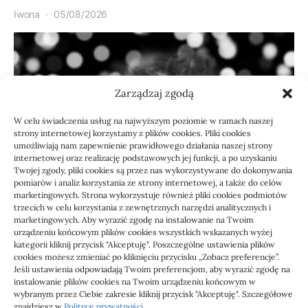
Iwona
05/08/2026
Zarządzaj zgodą
W celu świadczenia usług na najwyższym poziomie w ramach naszej
strony internetowej korzystamy z plików cookies. Pliki cookies
umożliwiają nam zapewnienie prawidłowego działania naszej strony
internetowej oraz realizację podstawowych jej funkcji, a po uzyskaniu
Twojej zgody, pliki cookies są przez nas wykorzystywane do dokonywania
Zdrowie
pomiarów i analiz korzystania ze strony internetowej, a także do celów
marketingowych. Strona wykorzystuje również pliki cookies podmiotów
Lekarz prywatnie bez
trzecich w celu korzystania z zewnętrznych narzędzi analitycznych i
skierowania: kiedy i dla
marketingowych. Aby wyrazić zgodę na instalowanie na Twoim
urządzeniu końcowym plików cookies wszystkich wskazanych wyżej
kogo
kategorii kliknij przycisk "Akceptuję". Poszczególne ustawienia plików
cookies możesz zmieniać po kliknięciu przycisku „Zobacz preferencje”.
Jeśli ustawienia odpowiadają Twoim preferencjom, aby wyrazić zgodę na
Definicja: Wizyta u lekarza prywatnie bez skierowania
instalowanie plików cookies na Twoim urządzeniu końcowym w
to konsultacja opłacana…
wybranym przez Ciebie zakresie kliknij przycisk "Akceptuję". Szczegółowe
znajdziesz w
Polityce prywatności
.