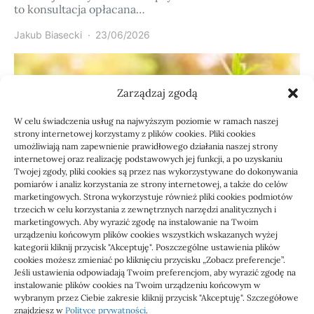
to konsultacja opłacana…
Jakub Biasecki
23/06/2026
Zarządzaj zgodą
W celu świadczenia usług na najwyższym poziomie w ramach naszej
strony internetowej korzystamy z plików cookies. Pliki cookies
umożliwiają nam zapewnienie prawidłowego działania naszej strony
internetowej oraz realizację podstawowych jej funkcji, a po uzyskaniu
Twojej zgody, pliki cookies są przez nas wykorzystywane do dokonywania
pomiarów i analiz korzystania ze strony internetowej, a także do celów
marketingowych. Strona wykorzystuje również pliki cookies podmiotów
Usługi
trzecich w celu korzystania z zewnętrznych narzędzi analitycznych i
Jak sprawdzić przejęcie
marketingowych. Aby wyrazić zgodę na instalowanie na Twoim
urządzeniu końcowym plików cookies wszystkich wskazanych wyżej
zaległości przez biuro
kategorii kliknij przycisk "Akceptuję". Poszczególne ustawienia plików
cookies możesz zmieniać po kliknięciu przycisku „Zobacz preferencje”.
Jeśli ustawienia odpowiadają Twoim preferencjom, aby wyrazić zgodę na
Definicja: Weryfikacja, czy nowe biuro rachunkowe
instalowanie plików cookies na Twoim urządzeniu końcowym w
przejmie zaległości w dokumentach,…
wybranym przez Ciebie zakresie kliknij przycisk "Akceptuję". Szczegółowe
znajdziesz w
Polityce prywatności
.