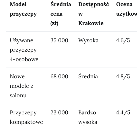
Model
Średnia
Dostępność
Ocena
przyczepy
cena
w
użytko
(zł)
Krakowie
Używane
35 000
Wysoka
4.6/5
przyczepy
4-osobowe
Nowe
68 000
Średnia
4.8/5
modele z
salonu
Przyczepy
23 000
Bardzo
4.4/5
kompaktowe
wysoka