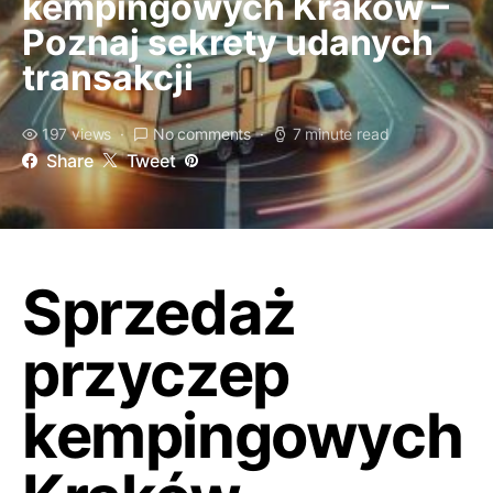
kempingowych Kraków –
Poznaj sekrety udanych
transakcji
197 views
No comments
7 minute read
Share
Tweet
Sprzedaż
przyczep
kempingowych