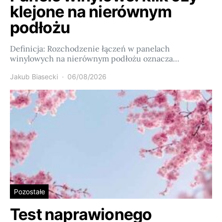
klejone na nierównym
podłożu
Definicja: Rozchodzenie łączeń w panelach
winylowych na nierównym podłożu oznacza…
Jakub Biasecki
06/08/2026
Pozostałe
Test naprawionego