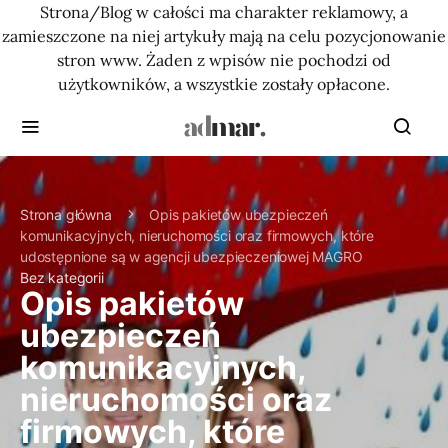
Strona/Blog w całości ma charakter reklamowy, a
zamieszczone na niej artykuły mają na celu pozycjonowanie
stron www. Żaden z wpisów nie pochodzi od
użytkowników, a wszystkie zostały opłacone.
Strona główna
Opis pakietów ubezpieczeń
komunikacyjnych, nieruchomości oraz firmowych, które
udostępnione są w agencji ubezpieczeniowej MAGRO
Bez kategorii
Opis pakietów
ubezpieczeń
komunikacyjnych,
nieruchomości oraz
firmowych, które