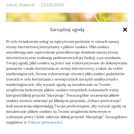
Jakub Biasecki
23/06/2026
Zarządzaj zgodą
W celu świadczenia usług na najwyższym poziomie w ramach naszej
strony internetowej korzystamy z plików cookies. Pliki cookies
umożliwiają nam zapewnienie prawidłowego działania naszej strony
internetowej oraz realizację podstawowych jej funkcji, a po uzyskaniu
Twojej zgody, pliki cookies są przez nas wykorzystywane do dokonywania
pomiarów i analiz korzystania ze strony internetowej, a także do celów
marketingowych. Strona wykorzystuje również pliki cookies podmiotów
Usługi
trzecich w celu korzystania z zewnętrznych narzędzi analitycznych i
Jak sprawdzić przejęcie
marketingowych. Aby wyrazić zgodę na instalowanie na Twoim
urządzeniu końcowym plików cookies wszystkich wskazanych wyżej
zaległości przez biuro
kategorii kliknij przycisk "Akceptuję". Poszczególne ustawienia plików
cookies możesz zmieniać po kliknięciu przycisku „Zobacz preferencje”.
Jeśli ustawienia odpowiadają Twoim preferencjom, aby wyrazić zgodę na
Definicja: Weryfikacja, czy nowe biuro rachunkowe
instalowanie plików cookies na Twoim urządzeniu końcowym w
przejmie zaległości w dokumentach,…
wybranym przez Ciebie zakresie kliknij przycisk "Akceptuję". Szczegółowe
znajdziesz w
Polityce prywatności
.
Jola
21/06/2026