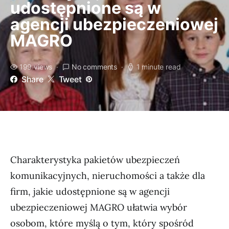
udostępnione są w
agencji ubezpieczeniowej
MAGRO
199 views
No comments
1 minute read
Share
Tweet
Charakterystyka pakietów ubezpieczeń
komunikacyjnych, nieruchomości a także dla
firm, jakie udostępnione są w agencji
ubezpieczeniowej MAGRO ułatwia wybór
osobom, które myślą o tym, który spośród