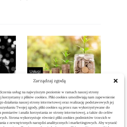
Usługi
Zarządzaj zgodą
 bez
Jak sprawdzić
 i dla
przejęcie zaległości
dczenia usług na najwyższym poziomie w ramach naszej strony
przez biuro
j korzystamy z plików cookies. Pliki cookies umożliwiają nam zapewnienie
o działania naszej strony internetowej oraz realizację podstawowych jej
Definicja: Weryfikacja, czy nowe
o uzyskaniu Twojej zgody, pliki cookies są przez nas wykorzystywane do
 pomiarów i analiz korzystania ze strony internetowej, a także do celów
to
biuro rachunkowe przejmie
ych. Strona wykorzystuje również pliki cookies podmiotów trzecich w
zaległości w dokumentach,…
tania z zewnętrznych narzędzi analitycznych i marketingowych. Aby wyrazić