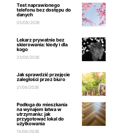
Test naprawionego
telefonu bez dostępu do
danych
05/08/2026
Lekarz prywatnie bez
skierowania: kiedy i dla
kogo
23/06/2026
Jak sprawdzić przejęcie
zaległości przez biuro
21/06/2026
Podłoga do mieszkania
na wynajem łatwa w
utrzymaniu: jak
przygotować lokal do
użytkowania
10/06/2026