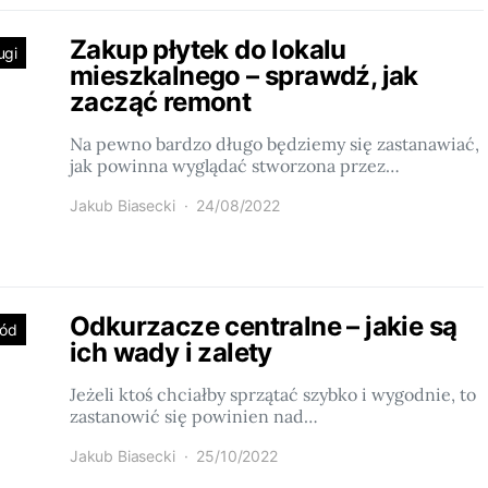
Zakup płytek do lokalu
ugi
mieszkalnego – sprawdź, jak
zacząć remont
Na pewno bardzo długo będziemy się zastanawiać,
jak powinna wyglądać stworzona przez…
Jakub Biasecki
24/08/2022
Odkurzacze centralne – jakie są
ród
ich wady i zalety
Jeżeli ktoś chciałby sprzątać szybko i wygodnie, to
zastanowić się powinien nad…
Jakub Biasecki
25/10/2022