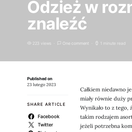
Odzież w roz
znaleźć
223 views
One comment
1 minute read
Published on
23 lutego 2023
Całkiem niedawno j
miały równie duży pr
SHARE ARTICLE
Wynikało to z tego, ż
Facebook
takim rodzajem asort
Twitter
jeżeli potrzebna ko