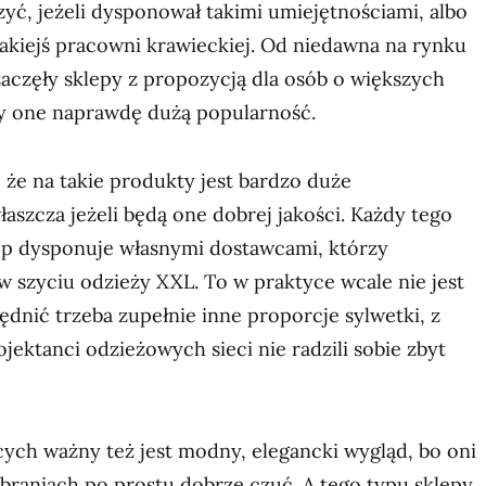
yć, jeżeli dysponował takimi umiejętnościami, albo
akiejś pracowni krawieckiej. Od niedawna na rynku
zaczęły sklepy z propozycją dla osób o większych
ły one naprawdę dużą popularność.
, że na takie produkty jest bardzo duże
aszcza jeżeli będą one dobrej jakości. Każdy tego
ep dysponuje własnymi dostawcami, którzy
 w szyciu odzieży XXL. To w praktyce wcale nie jest
dnić trzeba zupełnie inne proporcje sylwetki, z
jektanci odzieżowych sieci nie radzili sobie zbyt
ych ważny też jest modny, elegancki wygląd, bo oni
braniach po prostu dobrze czuć. A tego typu sklepy