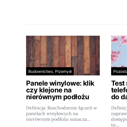
Budownictwo, Przemysł
Pozost
Panele winylowe: klik
Test
czy klejone na
tele
nierównym podłożu
do d
Definicja: Rozchodzenie łączeń w
Definic
panelach winylowych na
napraw
nierównym podłożu oznacza…
dostęp
to…