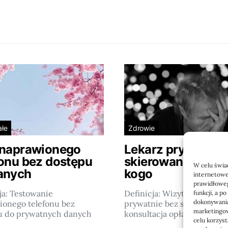
ałe
Zdrowie
 naprawionego
Lekarz prywatnie
fonu bez dostępu
skierowania: kiedy
W celu świa
anych
kogo
internetowe
prawidłoweg
ja: Testowanie
Definicja: Wizyta u lekarza
funkcji, a p
dokonywania
ionego telefonu bez
prywatnie bez skierowania 
marketingow
u do prywatnych danych
konsultacja opłacana…
celu korzys