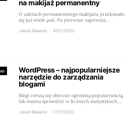
na makijaż permanentny
O zaletach permanentnego makijażu przekonało
się już wiele pań. Po pierwsze zapewnia…
Jakub Biasecki
30/11/2022
WordPress – najpopularniejsze
wie
narzędzie do zarządzania
blogami
Blogi cieszą się obecnie ogromną popularnością.
Jak można sprawdzić w licznych statystykach,…
Jakub Biasecki
17/01/2023