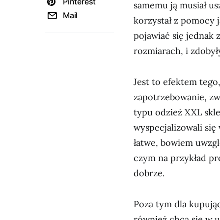
Pinterest
samemu ją musiał usz
Mail
korzystał z pomocy j
pojawiać się jednak 
rozmiarach, i zdoby
Jest to efektem tego
zapotrzebowanie, zwł
typu odzież XXL skl
wyspecjalizowali się
łatwe, bowiem uwzglę
czym na przykład pro
dobrze.
Poza tym dla kupując
również chcą się w u