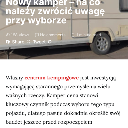
Nowy kamper – na co
należy zwrócić uwagę
przy wyborze
188 views
No comments
1 minute read
Share
Tweet
Własny
centrum kempingowe
jest inwestycją
wymagającą starannego przemyślenia wielu
ważnych rzeczy. Kamper cena stanowi
kluczowy czynnik podczas wyboru tego typu
pojazdu, dlatego pasuje dokładnie określić swój
budżet jeszcze przed rozpoczęciem