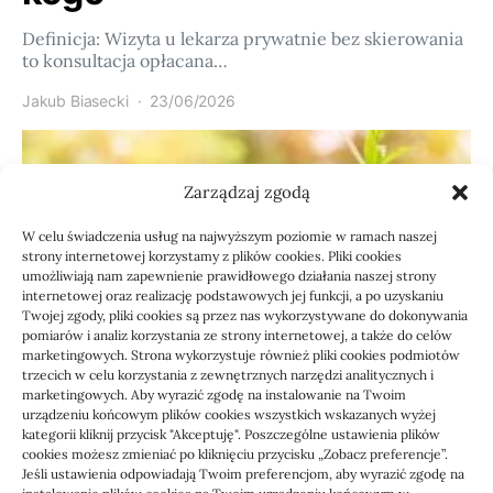
Definicja: Wizyta u lekarza prywatnie bez skierowania
to konsultacja opłacana…
Jakub Biasecki
23/06/2026
Zarządzaj zgodą
W celu świadczenia usług na najwyższym poziomie w ramach naszej
strony internetowej korzystamy z plików cookies. Pliki cookies
umożliwiają nam zapewnienie prawidłowego działania naszej strony
internetowej oraz realizację podstawowych jej funkcji, a po uzyskaniu
Twojej zgody, pliki cookies są przez nas wykorzystywane do dokonywania
pomiarów i analiz korzystania ze strony internetowej, a także do celów
marketingowych. Strona wykorzystuje również pliki cookies podmiotów
Usługi
trzecich w celu korzystania z zewnętrznych narzędzi analitycznych i
Jak sprawdzić przejęcie
marketingowych. Aby wyrazić zgodę na instalowanie na Twoim
urządzeniu końcowym plików cookies wszystkich wskazanych wyżej
zaległości przez biuro
kategorii kliknij przycisk "Akceptuję". Poszczególne ustawienia plików
cookies możesz zmieniać po kliknięciu przycisku „Zobacz preferencje”.
Jeśli ustawienia odpowiadają Twoim preferencjom, aby wyrazić zgodę na
Definicja: Weryfikacja, czy nowe biuro rachunkowe