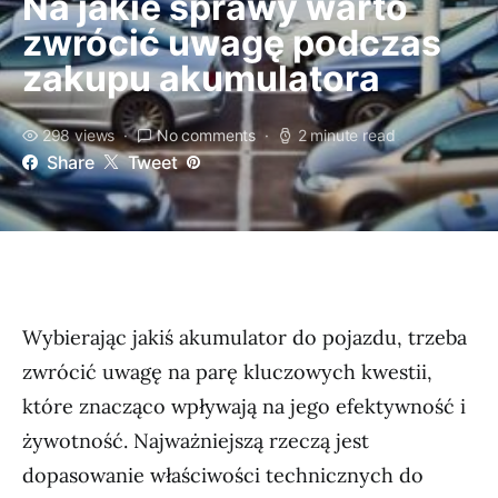
Na jakie sprawy warto
zwrócić uwagę podczas
zakupu akumulatora
298 views
No comments
2 minute read
Share
Tweet
Wybierając jakiś akumulator do pojazdu, trzeba
zwrócić uwagę na parę kluczowych kwestii,
które znacząco wpływają na jego efektywność i
żywotność. Najważniejszą rzeczą jest
dopasowanie właściwości technicznych do