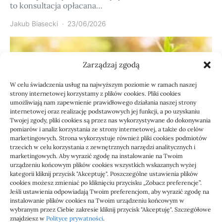
to konsultacja opłacana…
Jakub Biasecki
23/06/2026
Zarządzaj zgodą
W celu świadczenia usług na najwyższym poziomie w ramach naszej
strony internetowej korzystamy z plików cookies. Pliki cookies
umożliwiają nam zapewnienie prawidłowego działania naszej strony
internetowej oraz realizację podstawowych jej funkcji, a po uzyskaniu
Twojej zgody, pliki cookies są przez nas wykorzystywane do dokonywania
pomiarów i analiz korzystania ze strony internetowej, a także do celów
marketingowych. Strona wykorzystuje również pliki cookies podmiotów
Usługi
trzecich w celu korzystania z zewnętrznych narzędzi analitycznych i
Jak sprawdzić przejęcie
marketingowych. Aby wyrazić zgodę na instalowanie na Twoim
urządzeniu końcowym plików cookies wszystkich wskazanych wyżej
zaległości przez biuro
kategorii kliknij przycisk "Akceptuję". Poszczególne ustawienia plików
cookies możesz zmieniać po kliknięciu przycisku „Zobacz preferencje”.
Jeśli ustawienia odpowiadają Twoim preferencjom, aby wyrazić zgodę na
Definicja: Weryfikacja, czy nowe biuro rachunkowe
instalowanie plików cookies na Twoim urządzeniu końcowym w
przejmie zaległości w dokumentach,…
wybranym przez Ciebie zakresie kliknij przycisk "Akceptuję". Szczegółowe
znajdziesz w
Polityce prywatności
.