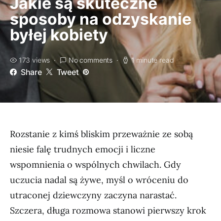
Jakie są skuteczne
sposoby na odzyskanie
byłej kobiety
173 views
No comments
1 minute read
Share
Tweet
Rozstanie z kimś bliskim przeważnie ze sobą
niesie falę trudnych emocji i liczne
wspomnienia o wspólnych chwilach. Gdy
uczucia nadal są żywe, myśl o wróceniu do
utraconej dziewczyny zaczyna narastać.
Szczera, długa rozmowa stanowi pierwszy krok