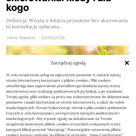
kogo
Definicja: Wizyta u lekarza prywatnie bez skierowania
to konsultacja opłacana…
Jakub Biasecki
23/06/2026
Zarządzaj zgodą
W celu świadczenia usług na najwyższym poziomie w ramach naszej
strony internetowej korzystamy z plików cookies. Pliki cookies
umożliwiają nam zapewnienie prawidłowego działania naszej strony
internetowej oraz realizację podstawowych jej funkcji, a po uzyskaniu
Twojej zgody, pliki cookies są przez nas wykorzystywane do dokonywania
pomiarów i analiz korzystania ze strony internetowej, a także do celów
marketingowych. Strona wykorzystuje również pliki cookies podmiotów
Usługi
trzecich w celu korzystania z zewnętrznych narzędzi analitycznych i
Jak sprawdzić przejęcie
marketingowych. Aby wyrazić zgodę na instalowanie na Twoim
urządzeniu końcowym plików cookies wszystkich wskazanych wyżej
zaległości przez biuro
kategorii kliknij przycisk "Akceptuję". Poszczególne ustawienia plików
cookies możesz zmieniać po kliknięciu przycisku „Zobacz preferencje”.