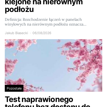
klejone na nierównym
podłożu
Definicja: Rozchodzenie łączeń w panelach
winylowych na nierównym podłożu oznacza…
Jakub Biasecki
06/08/2026
Pozostałe
Test naprawionego
telefonu bez dostępu do