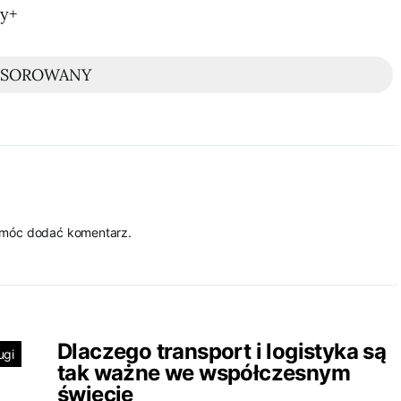
ny+
NSOROWANY
 móc dodać komentarz.
Dlaczego transport i logistyka są
ugi
tak ważne we współczesnym
świecie