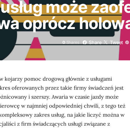
e usług może zao
wa oprócz holow
Share
Tweet
0
Shares
w kojarzy pomoc drogową głównie z usługami
kres oferowanych przez takie firmy świadczeń jest
óżnicowany i szerszy. Awaria w czasie jazdy może
ierowcę w najmniej odpowiedniej chwili, z tego też
ompleksowy zakres usług, na jakie liczyć można w
cjaliści z firm świadczących usługi związane z