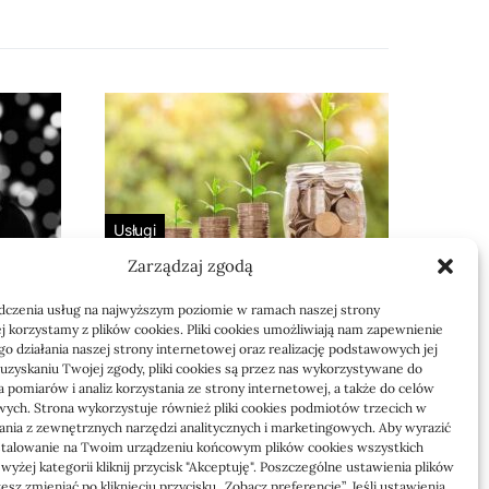
Usługi
Zarządzaj zgodą
 bez
Jak sprawdzić
 i dla
przejęcie zaległości
dczenia usług na najwyższym poziomie w ramach naszej strony
przez biuro
j korzystamy z plików cookies. Pliki cookies umożliwiają nam zapewnienie
o działania naszej strony internetowej oraz realizację podstawowych jej
Definicja: Weryfikacja, czy nowe
o uzyskaniu Twojej zgody, pliki cookies są przez nas wykorzystywane do
 pomiarów i analiz korzystania ze strony internetowej, a także do celów
to
biuro rachunkowe przejmie
ych. Strona wykorzystuje również pliki cookies podmiotów trzecich w
zaległości w dokumentach,…
tania z zewnętrznych narzędzi analitycznych i marketingowych. Aby wyrazić
stalowanie na Twoim urządzeniu końcowym plików cookies wszystkich
yżej kategorii kliknij przycisk "Akceptuję". Poszczególne ustawienia plików
Jola
21/06/2026
sz zmieniać po kliknięciu przycisku „Zobacz preferencje”. Jeśli ustawienia