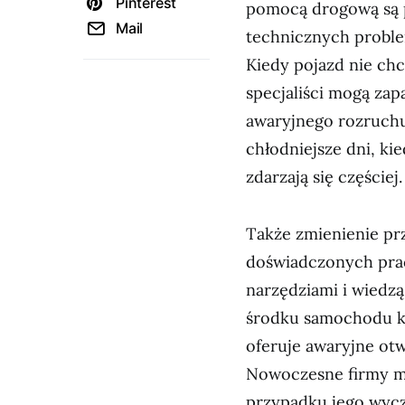
Pinterest
pomocą drogową są 
Mail
technicznych proble
Kiedy pojazd nie ch
specjaliści mogą zap
awaryjnego rozruchu
chłodniejsze dni, k
zdarzają się częściej.
Także zmienienie pr
doświadczonych pra
narzędziami i wiedz
środku samochodu kl
oferuje awaryjne ot
Nowoczesne firmy mo
przypadku jego wyc