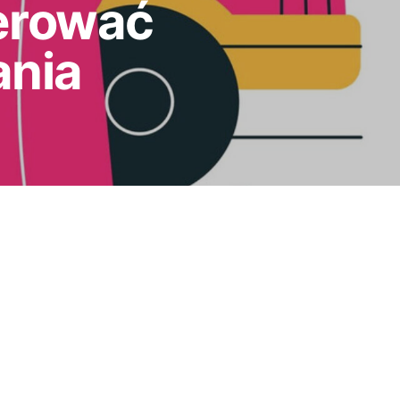
ferować
ania