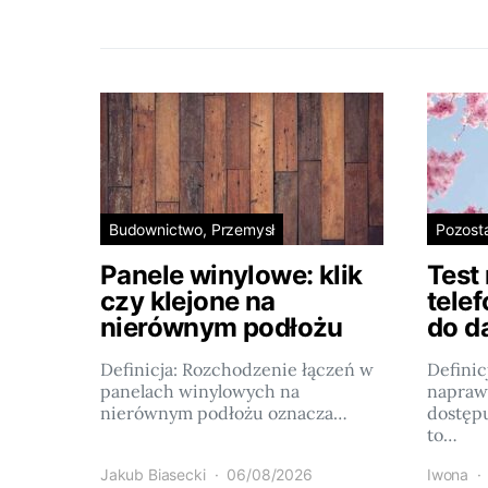
Budownictwo, Przemysł
Pozost
Panele winylowe: klik
Test
czy klejone na
tele
nierównym podłożu
do d
Definicja: Rozchodzenie łączeń w
Definic
panelach winylowych na
napraw
nierównym podłożu oznacza…
dostęp
to…
Jakub Biasecki
06/08/2026
Iwona