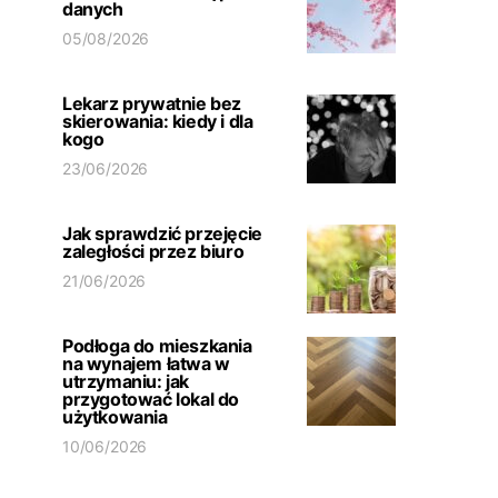
danych
05/08/2026
Lekarz prywatnie bez
skierowania: kiedy i dla
kogo
23/06/2026
Jak sprawdzić przejęcie
zaległości przez biuro
21/06/2026
Podłoga do mieszkania
na wynajem łatwa w
utrzymaniu: jak
przygotować lokal do
użytkowania
10/06/2026