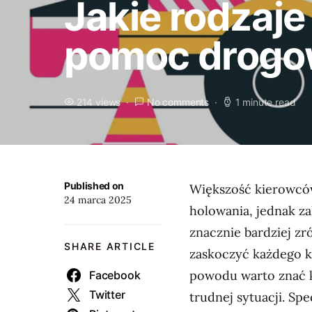
Jakie rodzaj
pomoc drogo
214 views
No comments
1 minute read
Published on
Większość kierowcó
24 marca 2025
holowania, jednak za
znacznie bardziej zr
SHARE ARTICLE
zaskoczyć każdego k
powodu warto znać k
Facebook
Twitter
trudnej sytuacji. Spe