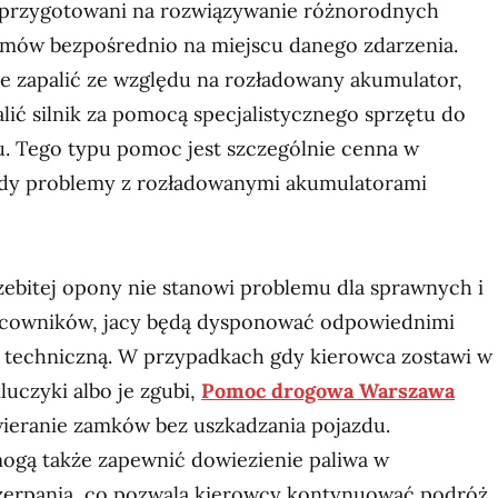
przygotowani na rozwiązywanie różnorodnych
mów bezpośrednio na miejscu danego zdarzenia.
ce zapalić ze względu na rozładowany akumulator,
alić silnik za pomocą specjalistycznego sprzętu do
. Tego typu pomoc jest szczególnie cenna w
iedy problemy z rozładowanymi akumulatorami
zebitej opony nie stanowi problemu dla sprawnych i
cowników, jacy będą dysponować odpowiednimi
ą techniczną. W przypadkach gdy kierowca zostawi w
uczyki albo je zgubi,
Pomoc drogowa Warszawa
wieranie zamków bez uszkadzania pojazdu.
gą także zapewnić dowiezienie paliwa w
zerpania, co pozwala kierowcy kontynuować podróż