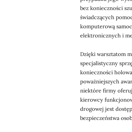
bez konieczności szuk
świadczących pomoc
komputerową samoch
elektronicznych i m
Dzięki warsztatom 
specjalistyczny spr
konieczności holowa
poważniejszych awar
niektóre firmy oferu
kierowcy funkcjonow
drogowej jest dostę
bezpieczeństwa osob