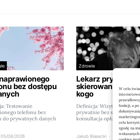
ałe
Zdrowie
 naprawionego
Lekarz prywatnie
fonu bez dostępu
skierowania: kiedy
W celu świa
anych
kogo
internetowe
prawidłoweg
ja: Testowanie
Definicja: Wizyta u lekarza
funkcji, a p
dokonywania
ionego telefonu bez
prywatnie bez skierowania 
marketingow
u do prywatnych danych
konsultacja opłacana…
celu korzys
zgodę na in
wskazanych w
05/08/2026
Jakub Biasecki
23/06/2026
cookies może