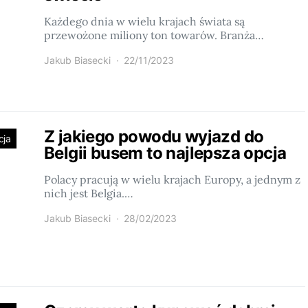
Każdego dnia w wielu krajach świata są
przewożone miliony ton towarów. Branża…
Jakub Biasecki
22/11/2023
Z jakiego powodu wyjazd do
cja
Belgii busem to najlepsza opcja
Polacy pracują w wielu krajach Europy, a jednym z
nich jest Belgia.…
Jakub Biasecki
28/02/2023