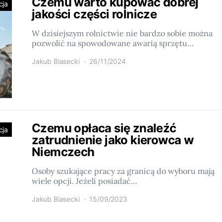
Czemu warto kupować dobrej
cja
jakości części rolnicze
W dzisiejszym rolnictwie nie bardzo sobie można
pozwolić na spowodowane awarią sprzętu…
Jakub Biasecki
26/11/2024
Czemu opłaca się znaleźć
cja
zatrudnienie jako kierowca w
Niemczech
Osoby szukające pracy za granicą do wyboru mają
wiele opcji. Jeżeli posiadać…
Jakub Biasecki
15/09/2023