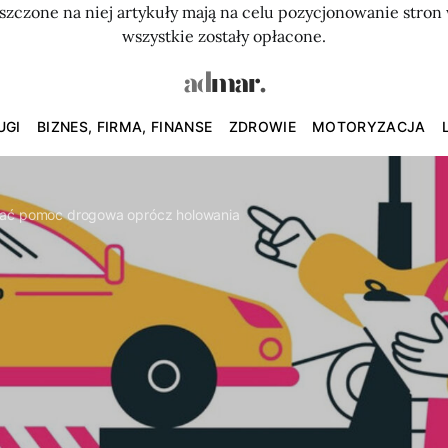
szczone na niej artykuły mają na celu pozycjonowanie str
wszystkie zostały opłacone.
UGI
BIZNES, FIRMA, FINANSE
ZDROWIE
MOTORYZACJA
wać pomoc drogowa oprócz holowania