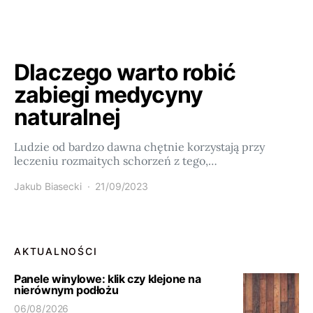
Dlaczego warto robić
zabiegi medycyny
naturalnej
Ludzie od bardzo dawna chętnie korzystają przy
leczeniu rozmaitych schorzeń z tego,…
Jakub Biasecki
21/09/2023
AKTUALNOŚCI
Panele winylowe: klik czy klejone na
nierównym podłożu
06/08/2026