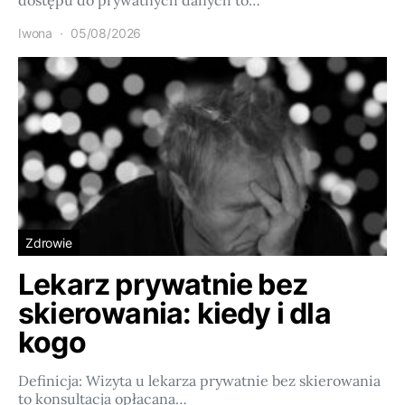
dostępu do prywatnych danych to…
Iwona
05/08/2026
Zdrowie
Lekarz prywatnie bez
skierowania: kiedy i dla
kogo
Definicja: Wizyta u lekarza prywatnie bez skierowania
to konsultacja opłacana…