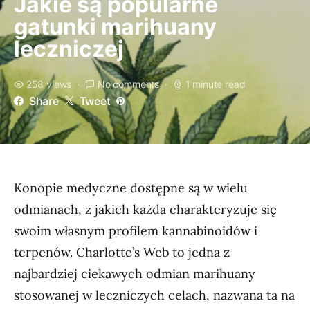
Jakie są popularne
gatunki marihuany
leczniczej
258 views
No comments
1 minute read
Share
Tweet
Konopie medyczne dostępne są w wielu
odmianach, z jakich każda charakteryzuje się
swoim własnym profilem kannabinoidów i
terpenów. Charlotte’s Web to jedna z
najbardziej ciekawych odmian marihuany
stosowanej w leczniczych celach, nazwana ta na