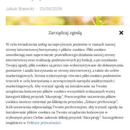
Jakub Biasecki
23/06/2026
Zarządzaj zgodą
W celu świadczenia usług na najwyższym poziomie w ramach naszej
strony internetowej korzystamy z plików cookies. Pliki cookies
umożliwiają nam zapewnienie prawidłowego działania naszej strony
internetowej oraz realizację podstawowych jej funkcji, a po uzyskaniu
Twojej zgody, pliki cookies są przez nas wykorzystywane do dokonywania
pomiarów i analiz korzystania ze strony internetowej, a także do celów
marketingowych. Strona wykorzystuje również pliki cookies podmiotów
Usługi
trzecich w celu korzystania z zewnętrznych narzędzi analitycznych i
Jak sprawdzić przejęcie
marketingowych. Aby wyrazić zgodę na instalowanie na Twoim
urządzeniu końcowym plików cookies wszystkich wskazanych wyżej
zaległości przez biuro
kategorii kliknij przycisk "Akceptuję". Poszczególne ustawienia plików
cookies możesz zmieniać po kliknięciu przycisku „Zobacz preferencje”.
Jeśli ustawienia odpowiadają Twoim preferencjom, aby wyrazić zgodę na
Definicja: Weryfikacja, czy nowe biuro rachunkowe
instalowanie plików cookies na Twoim urządzeniu końcowym w
przejmie zaległości w dokumentach,…
wybranym przez Ciebie zakresie kliknij przycisk "Akceptuję". Szczegółowe
znajdziesz w
Polityce prywatności
.
Jola
21/06/2026