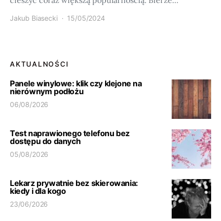
cieszyć coraz większą popularnością. Bierze…
Jakub Biasecki
15/05/2024
AKTUALNOŚCI
Panele winylowe: klik czy klejone na
nierównym podłożu
06/08/2026
Test naprawionego telefonu bez
dostępu do danych
05/08/2026
Lekarz prywatnie bez skierowania:
kiedy i dla kogo
23/06/2026