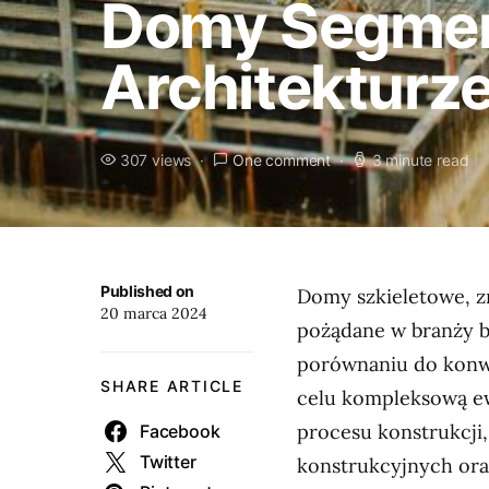
Domy Segmen
Architekturz
307 views
One comment
3 minute read
Published on
Domy szkieletowe, zn
20 marca 2024
pożądane w branży bu
porównaniu do konwe
SHARE ARTICLE
celu kompleksową ew
procesu konstrukcji
Facebook
Twitter
konstrukcyjnych oraz