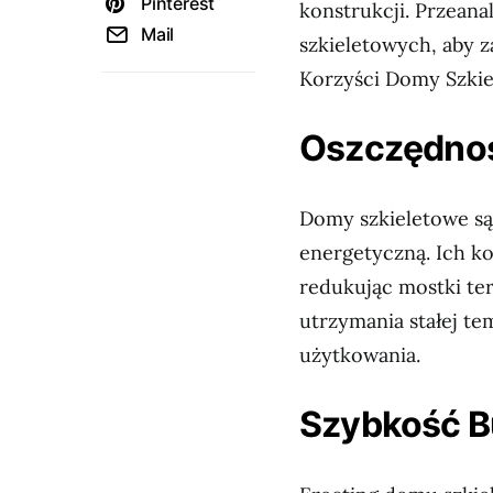
Pinterest
konstrukcji. Przean
Mail
szkieletowych, aby 
Korzyści Domy Szki
Oszczędnoś
Domy szkieletowe są
energetyczną. Ich ko
redukując mostki te
utrzymania stałej te
użytkowania.
Szybkość 