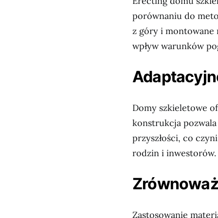
Erecting domu szkie
porównaniu do meto
z góry i montowane n
wpływ warunków po
Adaptacyjno
Domy szkieletowe of
konstrukcja pozwala
przyszłości, co czyn
rodzin i inwestorów.
Zrównoważ
Zastosowanie materi