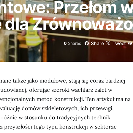
towe: Przełom 
e dla Zrównoważo
Share
Tweet
0
Shares
ane także jako modułowe, stają się coraz bardziej
dowlanej, oferując szeroki wachlarz zalet w
ncjonalnych metod konstrukcji. Ten artykuł ma na
aluację domów szkieletowych, ich przewagi,
, różnic w stosunku do tradycyjnych technik
 przyszłości tego typu konstrukcji w sektorze