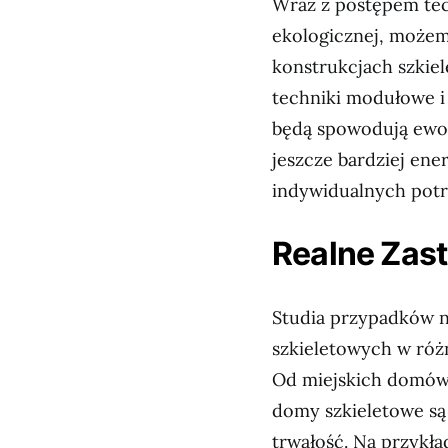
Wraz z postępem te
ekologicznej, możem
konstrukcjach szkie
techniki modułowe i
będą spowodują ewol
jeszcze bardziej en
indywidualnych pot
Realne Zas
Studia przypadków 
szkieletowych w róż
Od miejskich domów
domy szkieletowe są
trwałość. Na przykł