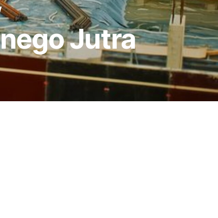
w
nego Jutra